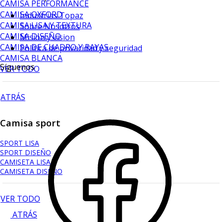
CAMISA PERFORMANCE
CAMISA OXFORD
Industrias Topaz
CAMISA LISA Y TEXTURA
Sobre Nosotros
CAMISA DISEÑO
Mision y vision
CAMISA DE CUADRO Y RAYAS
Política de privacidad y seguridad
CAMISA BLANCA
Síguenos
VER TODO
ATRÁS
Camisa sport
SPORT LISA
SPORT DISEÑO
CAMISETA LISA
CAMISETA DISEÑO
VER TODO
ATRÁS