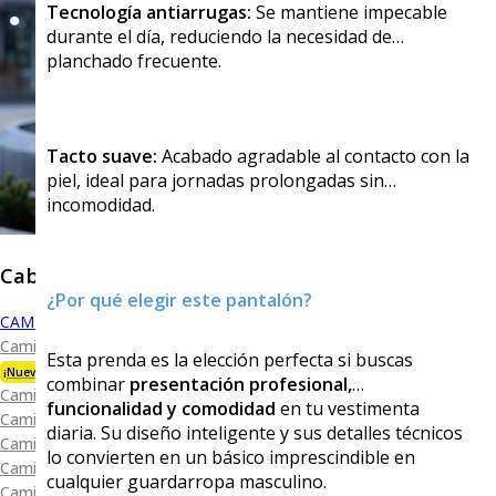
Tecnología antiarrugas:
Se mantiene impecable
durante el día, reduciendo la necesidad de
planchado frecuente.
Tacto suave:
Acabado agradable al contacto con la
piel, ideal para jornadas prolongadas sin
incomodidad.
Caballero
¿Por qué elegir este pantalón?
CAMISAS
Camisa Premium Bambú
Esta prenda es la elección perfecta si buscas
¡Nueva Colección!
combinar
presentación profesional,
Camisa Blanca
funcionalidad y comodidad
en tu vestimenta
Camisa Performance
diaria. Su diseño inteligente y sus detalles técnicos
Camisa Piqué
lo convierten en un básico imprescindible en
Camisa Oxford
cualquier guardarropa masculino.
Camisa Lisa y Textura