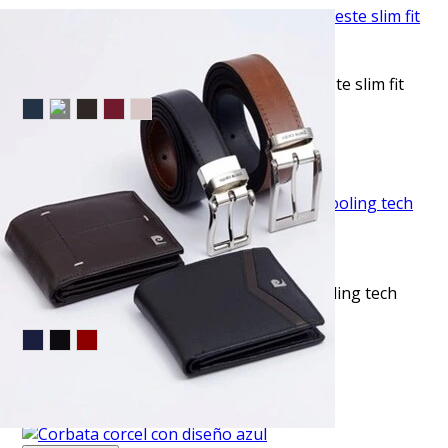
VISTA RAPIDA
Camisa de vestir clásica manga larga celeste slim fit
$36.50
TU TERCERA PRENDA GRATIS
VISTA RAPIDA
Camisa sport lisa slim fit manga corta cooling tech
blanca
$35.50
TU TERCERA PRENDA GRATIS