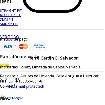
Jeans
STRAIGHT FIT
REGULAR FIT
SLIM FIT
SKINNY FIT
VER TODO
Medios de pago
ATRÁS
Pantalón de vestir
Pierre Cardin El Salvador
LOOK
Industrias Topaz, Limitada de Capital Variable.
Residencial Alturas de Holanda, Calle Antigua a Huizucar.
VER TODO
NIT: 0614-150356-001-8
Correo:
[email protected]
ATRÁS
Blusa