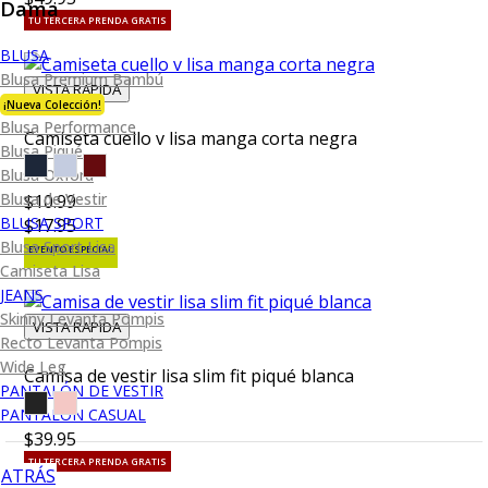
Dama
TU TERCERA PRENDA GRATIS
BLUSA
Blusa Premium Bambú
VISTA RAPIDA
¡Nueva Colección!
Blusa Performance
Camiseta cuello v lisa manga corta negra
Blusa Piqué
Blusa Oxford
Blusa de Vestir
$10.99
BLUSA SPORT
$17.95
Blusa Sport Lisa
EVENTO ESPECIAL
Camiseta Lisa
JEANS
Skinny Levanta Pompis
VISTA RAPIDA
Recto Levanta Pompis
Wide Leg
Camisa de vestir lisa slim fit piqué blanca
PANTALÓN DE VESTIR
PANTALÓN CASUAL
$39.95
TU TERCERA PRENDA GRATIS
ATRÁS