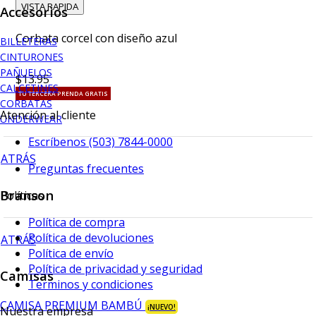
VISTA RAPIDA
Accesorios
Corbata corcel con diseño azul
BILLETERAS
CINTURONES
PAÑUELOS
$13.95
CALCETINES
TU TERCERA PRENDA GRATIS
CORBATAS
Atención al cliente
UNDERWEAR
Escríbenos (503) 7844-0000
ATRÁS
Preguntas frecuentes
Branson
Políticas
Política de compra
Política de devoluciones
ATRÁS
Política de envío
Política de privacidad y seguridad
Camisas
Terminos y condiciones
CAMISA PREMIUM BAMBÚ
¡NUEVO!
Nuestra empresa