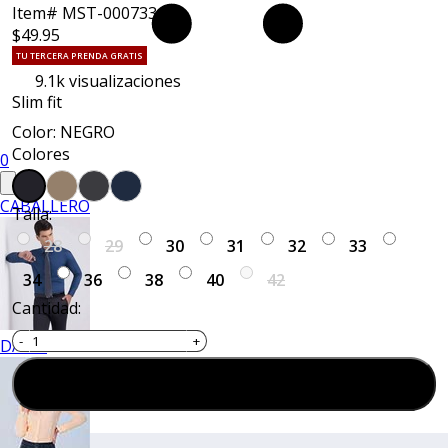
Item# MST-000733
$49.95
TU TERCERA PRENDA GRATIS
9.1k
visualizaciones
Slim fit
Color: NEGRO
Colores
0
CABALLERO
Talla:
28
29
30
31
32
33
34
36
38
40
42
Cantidad:
DAMA
Agregar al carrito