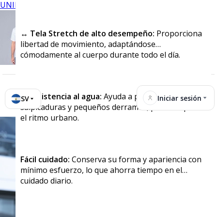
UNIFORMES
↔️ Tela Stretch de alto desempeño:
Proporciona
libertad de movimiento, adaptándose
cómodamente al cuerpo durante todo el día.
💧Resistencia al agua:
Ayuda a proteger contra
Iniciar sesión
SV
salpicaduras y pequeños derrames, perfecto para
el ritmo urbano.
Fácil cuidado:
Conserva su forma y apariencia con
mínimo esfuerzo, lo que ahorra tiempo en el
cuidado diario.