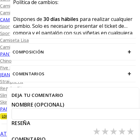
Política de cambios:
Camisa Diseño
Camisa Cuadro y Raya
Dispones de
30 días hábiles
para realizar cualquier
CAMISA SPORT
cambio. Solo es necesario presentar el ticket de
Sport Lisas
compra y el pantalón con sus viñetas en cualquiera
Sport Diseño
de nuestras tiendas físicas.
Camiseta Lisa
Camiseta Diseño
+
COMPOSICIÓN
PANTALÓN CASUAL
Chino
Five Pocket
+
COMENTARIOS
JEANS
Straight Fit
Regular Fit
DEJA TU COMENTARIO
Slim Fit
Skinny Fit
NOMBRE (OPCIONAL)
PANTALÓN DE VESTIR
LOOKS
RESEÑA
★
★
★
★
★
ATRÁS
COMENTARIO