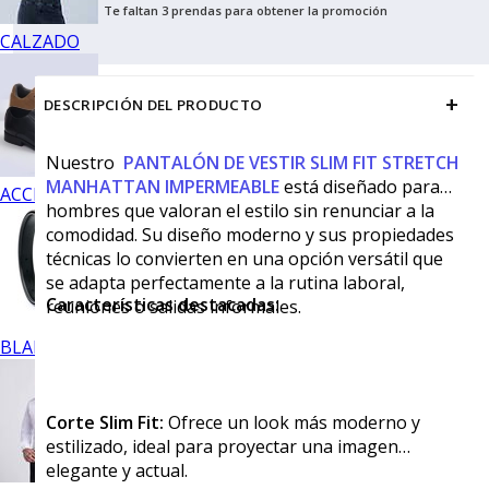
Te faltan 3 prendas para obtener la promoción
CALZADO
+
DESCRIPCIÓN DEL PRODUCTO
Nuestro
PANTALÓN DE VESTIR SLIM FIT STRETCH
MANHATTAN IMPERMEABLE
está diseñado para
ACCESORIOS
hombres que valoran el estilo sin renunciar a la
comodidad. Su diseño moderno y sus propiedades
técnicas lo convierten en una opción versátil que
se adapta perfectamente a la rutina laboral,
Características destacadas:
reuniones o salidas informales.
BLANCOS
Corte Slim Fit:
Ofrece un look más moderno y
estilizado, ideal para proyectar una imagen
elegante y actual.