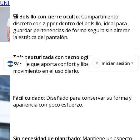
UNIFORMES
🎒 Bolsillo con cierre oculto:
Compartimentó
discreto con zipper dentro del bolsillo, ideal para
guardar pertenencias de forma segura sin alterar
la estética del pantalón.
Tela texturizada con tecnología stretch:
Tejido
Iniciar sesión
SV
flexible que aporta confort y libertad de
movimiento en el uso diario.
Fácil cuidado:
Diseñado para conservar su forma y
apariencia con poco esfuerzo.
Sin necesidad de planchado:
Mantiene un aspecto