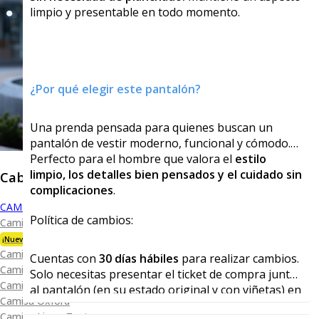
limpio y presentable en todo momento.
¿Por qué elegir este pantalón?
Una prenda pensada para quienes buscan un
pantalón de vestir moderno, funcional y cómodo.
Perfecto para el hombre que valora el
estilo
limpio, los detalles bien pensados y el cuidado sin
Caballero
complicaciones
.
CAMISAS
Política de cambios:
Camisa Premium Bambú
¡Nueva Colección!
Camisa Blanca
Cuentas con
30 días hábiles
para realizar cambios.
Camisa Performance
Solo necesitas presentar el ticket de compra junto
Camisa Piqué
al pantalón (en su estado original y con viñetas) en
Camisa Oxford
cualquiera de nuestras tiendas físicas.
Camisa Lisa y Textura