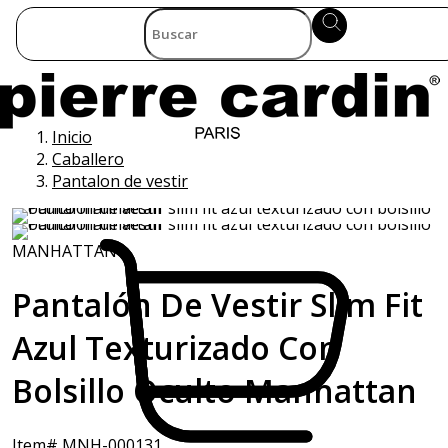
Inicio
Caballero
Pantalon de vestir
MANHATTAN
Pantalón De Vestir Slim Fit
Azul Texturizado Con
Bolsillo Oculto Manhattan
Item# MNH-000131