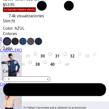
$53.95
TU TERCERA PRENDA GRATIS
7.4k
visualizaciones
Slim fit
Color: AZUL
Colores
0
Talla:
CABALLERO
28
29
30
31
32
33
34
36
38
40
42
Cantidad:
DAMA
Agregar al carrito
Te faltan 3 prendas para obtener la promoción