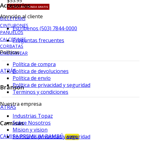
$53.95
Accesorios
TU TERCERA PRENDA GRATIS
Atención al cliente
BILLETERAS
CINTURONES
Escríbenos (503) 7844-0000
PAÑUELOS
CALCETINES
Preguntas frecuentes
CORBATAS
Políticas
UNDERWEAR
Política de compra
ATRÁS
Política de devoluciones
Política de envío
Política de privacidad y seguridad
Branson
Terminos y condiciones
Nuestra empresa
ATRÁS
Industrias Topaz
Camisas
Sobre Nosotros
Mision y vision
CAMISA PREMIUM BAMBÚ
Política de privacidad y seguridad
¡NUEVO!