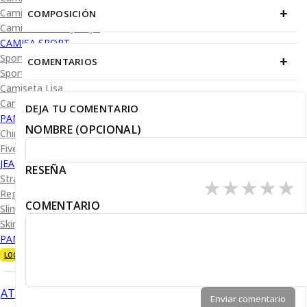
+
Camisa Diseño
COMPOSICIÓN
Camisa Cuadro y Raya
CAMISA SPORT
Sport Lisas
+
COMENTARIOS
Sport Diseño
Camiseta Lisa
Camiseta Diseño
DEJA TU COMENTARIO
PANTALÓN CASUAL
NOMBRE (OPCIONAL)
Chino
Five Pocket
JEANS
RESEÑA
Straight Fit
★
★
★
★
★
Regular Fit
COMENTARIO
Slim Fit
Skinny Fit
PANTALÓN DE VESTIR
LOOKS
ATRÁS
Enviar comentario