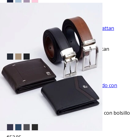
$39.50
TU TERCERA PRENDA GRATIS
VISTA RAPIDA
Pantalón de vestir regular fit gris manhattan
$53.95
TU TERCERA PRENDA GRATIS
VISTA RAPIDA
Pantalón de vestir slim fit azul texturizado con bolsillo
oculto manhattan