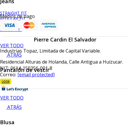
Jeans
STRAIGHT FIT
Medios de pago
REGULAR FIT
SLIM FIT
SKINNY FIT
Pierre Cardin El Salvador
VER TODO
Industrias Topaz, Limitada de Capital Variable.
ATRÁS
Residencial Alturas de Holanda, Calle Antigua a Huizucar.
NIT: 0614-150356-001-8
Pantalón de vestir
Correo:
[email protected]
LOOK
VER TODO
ATRÁS
Blusa