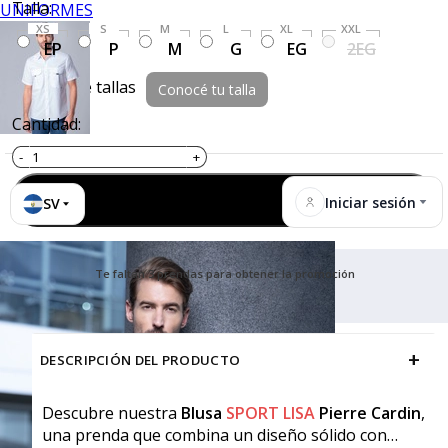
Talla:
UNIFORMES
XS
S
M
L
XL
XXL
EP
P
M
G
EG
2EG
Guía de tallas
Conocé tu talla
Cantidad:
Agregar al carrito
Iniciar sesión
SV
Te faltan 3 prendas para obtener la promoción
+
DESCRIPCIÓN DEL PRODUCTO
Descubre nuestra
Blusa
SPORT LISA
Pierre Cardin
,
una prenda que combina un diseño sólido con