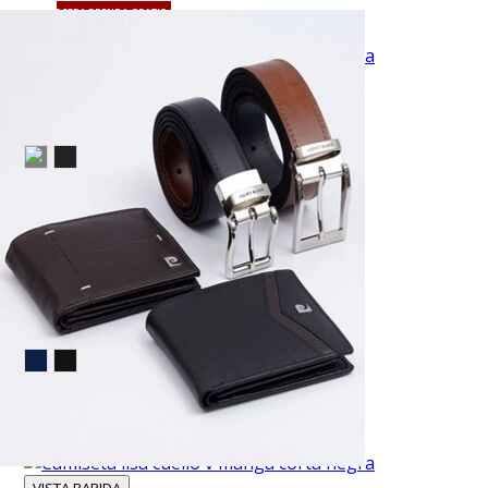
TU TERCERA PRENDA GRATIS
VISTA RAPIDA
Camisa de vestir lisa slim fit piqué rosada
$39.95
TU TERCERA PRENDA GRATIS
VISTA RAPIDA
Jeans slim fit 711 azul oscuro básico
$51.95
TU TERCERA PRENDA GRATIS