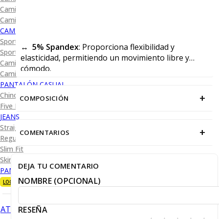
Camisa Diseño
Camisa Cuadro y Raya
CAMISA SPORT
Sport Lisas
↔️
5% Spandex
: Proporciona flexibilidad y
Sport Diseño
elasticidad, permitiendo un movimiento libre y
Camiseta Lisa
cómodo.
Camiseta Diseño
PANTALÓN CASUAL
Chino
+
COMPOSICIÓN
Five Pocket
JEANS
Straight Fit
+
COMENTARIOS
Regular Fit
Slim Fit
Skinny Fit
DEJA TU COMENTARIO
PANTALÓN DE VESTIR
NOMBRE (OPCIONAL)
LOOKS
ATRÁS
RESEÑA