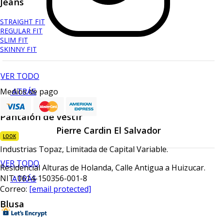
Jeans
STRAIGHT FIT
REGULAR FIT
SLIM FIT
SKINNY FIT
VER TODO
ATRÁS
Medios de pago
Pantalón de vestir
Pierre Cardin El Salvador
LOOK
Industrias Topaz, Limitada de Capital Variable.
VER TODO
Residencial Alturas de Holanda, Calle Antigua a Huizucar.
NIT: 0614-150356-001-8
ATRÁS
Correo:
[email protected]
Blusa