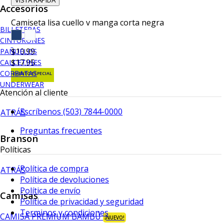
VISTA RAPIDA
Accesorios
Camiseta lisa cuello v manga corta negra
BILLETERAS
CINTURONES
$10.99
PAÑUELOS
$17.95
CALCETINES
CORBATAS
EVENTO ESPECIAL
UNDERWEAR
Atención al cliente
Escríbenos (503) 7844-0000
ATRÁS
Preguntas frecuentes
Branson
Políticas
Política de compra
ATRÁS
Política de devoluciones
Política de envío
Camisas
Política de privacidad y seguridad
Terminos y condiciones
CAMISA PREMIUM BAMBÚ
¡NUEVO!