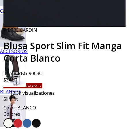
CALZADO
PIERRE CARDIN
Blusa Sport Slim Fit Manga
ACCESORIOS
Corta Blanco
Item# PBG-9003C
$34.50
TU TERCERA PRENDA GRATIS
BLANCOS
13.3k
visualizaciones
Slim fit
Color: BLANCO
Colores