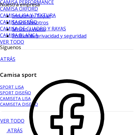
CAMISA PERFORMANCE
Nuestra empresa
CAMISA OXFORD
CAMISA LISA Y TEXTURA
Industrias Topaz
CAMISA DISEÑO
Sobre Nosotros
CAMISA DE CUADRO Y RAYAS
Mision y vision
CAMISA BLANCA
Política de privacidad y seguridad
VER TODO
Síguenos
ATRÁS
Camisa sport
SPORT LISA
SPORT DISEÑO
CAMISETA LISA
CAMISETA DISEÑO
VER TODO
ATRÁS