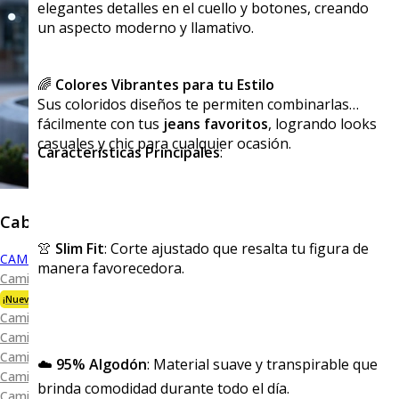
elegantes detalles en el cuello y botones, creando
un aspecto moderno y llamativo.
🌈
Colores Vibrantes para tu Estilo
Sus coloridos diseños te permiten combinarlas
fácilmente con tus
jeans favoritos
, logrando looks
casuales y chic para cualquier ocasión.
Características Principales
:
Caballero
👚
Slim Fit
: Corte ajustado que resalta tu figura de
CAMISAS
manera favorecedora.
Camisa Premium Bambú
¡Nueva Colección!
Camisa Blanca
Camisa Performance
Camisa Piqué
☁️
95% Algodón
: Material suave y transpirable que
Camisa Oxford
brinda comodidad durante todo el día.
Camisa Lisa y Textura