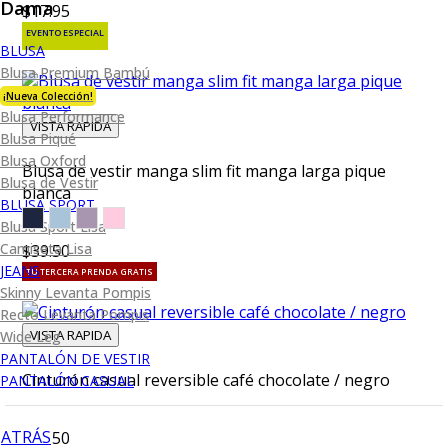
Dama
$17.95
EVENTO ESPECIAL
BLUSA
Blusa Premium Bambú
¡Nueva Colección!
Blusa Performance
VISTA RAPIDA
Blusa Piqué
Blusa Oxford
Blusa de vestir manga slim fit manga larga pique
Blusa de Vestir
blanca
BLUSA SPORT
Blusa Sport Lisa
Camiseta Lisa
$39.50
JEANS
TU TERCERA PRENDA GRATIS
Skinny Levanta Pompis
Recto Levanta Pompis
VISTA RAPIDA
Wide Leg
PANTALÓN DE VESTIR
Cinturón casual reversible café chocolate / negro
PANTALÓN CASUAL
ATRÁS
$36.50