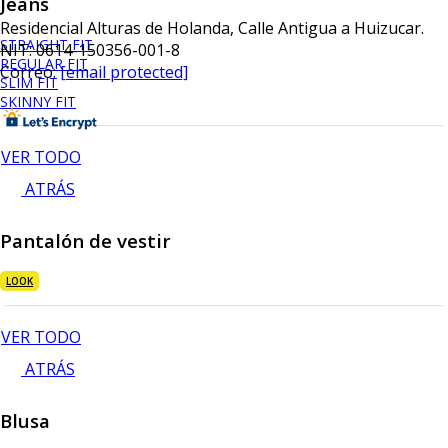
Jeans
Residencial Alturas de Holanda, Calle Antigua a Huizucar.
STRAIGHT FIT
NIT: 0614-150356-001-8
REGULAR FIT
Correo:
[email protected]
SLIM FIT
SKINNY FIT
VER TODO
ATRÁS
Pantalón de vestir
LOOK
VER TODO
ATRÁS
Blusa