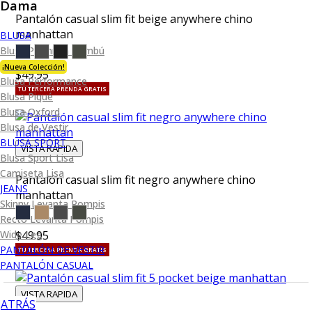
Dama
Pantalón casual slim fit beige anywhere chino
manhattan
BLUSA
Blusa Premium Bambú
¡Nueva Colección!
$49.95
Blusa Performance
TU TERCERA PRENDA GRATIS
Blusa Piqué
Blusa Oxford
Blusa de Vestir
BLUSA SPORT
VISTA RAPIDA
Blusa Sport Lisa
Camiseta Lisa
Pantalón casual slim fit negro anywhere chino
JEANS
manhattan
Skinny Levanta Pompis
Recto Levanta Pompis
Wide Leg
$49.95
PANTALÓN DE VESTIR
TU TERCERA PRENDA GRATIS
PANTALÓN CASUAL
VISTA RAPIDA
ATRÁS