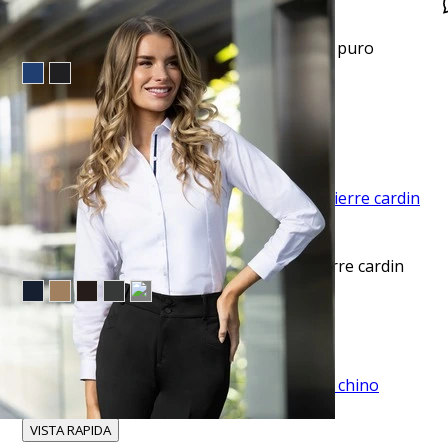
VISTA RAPIDA
Camiseta lisa cuello v manga corta blanco puro
$10.99
$17.95
EVENTO ESPECIAL
VISTA RAPIDA
Pantalón vestir slim fit advance negro pierre cardin
$45.50
TU TERCERA PRENDA GRATIS
VISTA RAPIDA