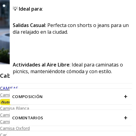
💡
Ideal para
:
Salidas Casual
: Perfecta con shorts o jeans para un
día relajado en la ciudad.
Actividades al Aire Libre
: Ideal para caminatas o
picnics, manteniéndote cómoda y con estilo.
Caballero
CAMISAS
Camisa Premium Bambú
+
COMPOSICIÓN
¡Nueva Colección!
Camisa Blanca
Camisa Performance
+
COMENTARIOS
Camisa Piqué
Camisa Oxford
Camisa Lisa y Textura