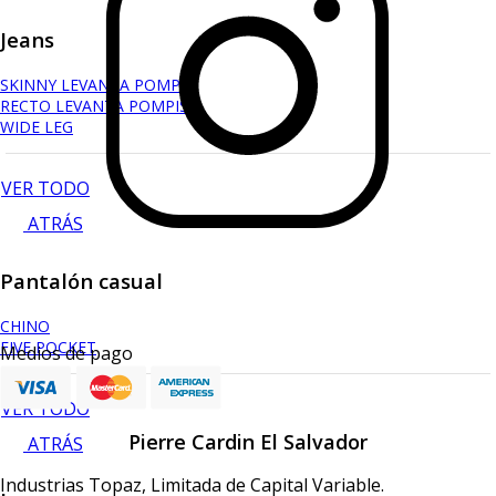
Jeans
SKINNY LEVANTA POMPIS
RECTO LEVANTA POMPIS
WIDE LEG
VER TODO
ATRÁS
Pantalón casual
CHINO
FIVE POCKET
Medios de pago
VER TODO
Pierre Cardin El Salvador
ATRÁS
Industrias Topaz, Limitada de Capital Variable.