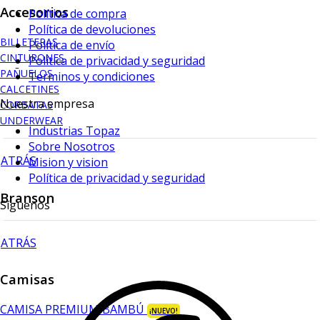
Accesorios
Política de compra
Política de devoluciones
BILLETERAS
Política de envío
CINTURONES
Política de privacidad y seguridad
PAÑUELOS
Terminos y condiciones
CALCETINES
Nuestra empresa
CORBATAS
UNDERWEAR
Industrias Topaz
Sobre Nosotros
ATRÁS
Mision y vision
Política de privacidad y seguridad
Branson
Síguenos
ATRÁS
Camisas
CAMISA PREMIUM BAMBÚ
¡NUEVO!