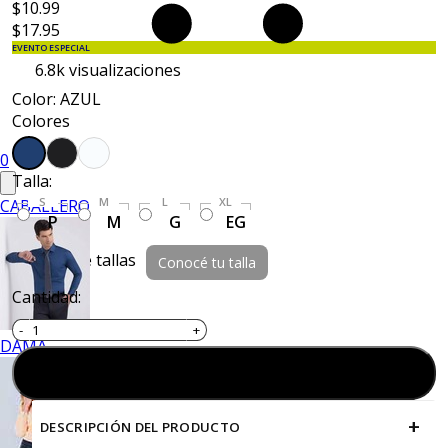
$10.99
$17.95
EVENTO ESPECIAL
6.8k
visualizaciones
Color: AZUL
Colores
0
Talla:
S
M
L
XL
CABALLERO
P
M
G
EG
Guía de tallas
Conocé tu talla
Cantidad:
DAMA
Agregar al carrito
+
DESCRIPCIÓN DEL PRODUCTO