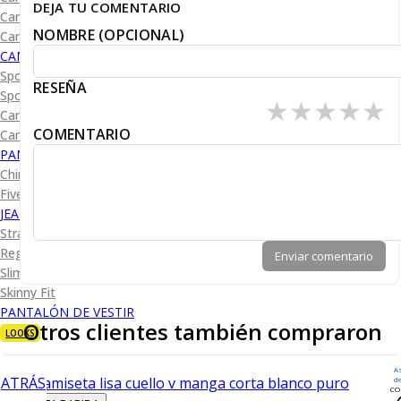
DEJA TU COMENTARIO
Camisa Diseño
NOMBRE (OPCIONAL)
Camisa Cuadro y Raya
CAMISA SPORT
Sport Lisas
RESEÑA
Sport Diseño
★
★
★
★
★
Camiseta Lisa
COMENTARIO
Camiseta Diseño
PANTALÓN CASUAL
Chino
Five Pocket
JEANS
Straight Fit
Regular Fit
Enviar comentario
Slim Fit
Skinny Fit
PANTALÓN DE VESTIR
Otros clientes también compraron
LOOKS
A
ATRÁS
d
CO