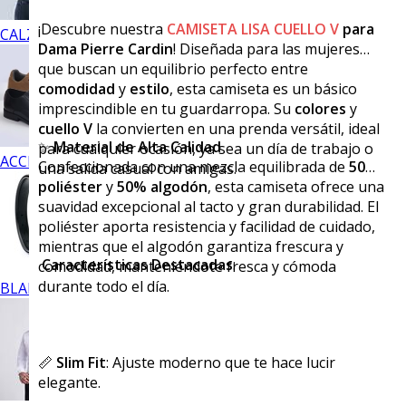
¡Descubre nuestra
CAMISETA LISA CUELLO V
para
CALZADO
Dama
Pierre Cardin
! Diseñada para las mujeres
que buscan un equilibrio perfecto entre
comodidad
y
estilo
, esta camiseta es un básico
imprescindible en tu guardarropa. Su
colores
y
cuello V
la convierten en una prenda versátil, ideal
✨
Material de Alta Calidad
para cualquier ocasión, ya sea un día de trabajo o
ACCESORIOS
Confeccionada con una mezcla equilibrada de
50%
una salida casual con amigas.
poliéster
y
50% algodón
, esta camiseta ofrece una
suavidad excepcional al tacto y gran durabilidad. El
poliéster aporta resistencia y facilidad de cuidado,
mientras que el algodón garantiza frescura y
Características Destacadas
:
comodidad, manteniéndote fresca y cómoda
durante todo el día.
BLANCOS
📏
Slim Fit
: Ajuste moderno que te hace lucir
elegante.