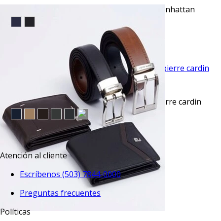
Pantalón casual slim fit 5 pocket beige manhattan
$43.95
TU TERCERA PRENDA GRATIS
VISTA RAPIDA
Pantalón vestir skinny fit advance azul pierre cardin
$45.50
TU TERCERA PRENDA GRATIS
Atención al cliente
Escríbenos (503) 7844-0000
Preguntas frecuentes
Políticas