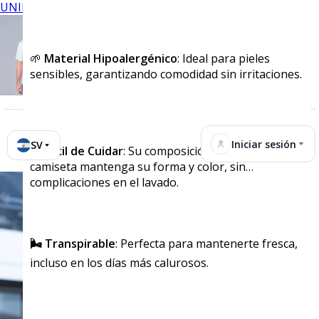
UNIFORMES
🌱
Material Hipoalergénico
: Ideal para pieles
sensibles, garantizando comodidad sin irritaciones.
Iniciar sesión
SV
🧴
Fácil de Cuidar
: Su composición asegura que la
camiseta mantenga su forma y color, sin
complicaciones en el lavado.
🌬️
Transpirable
: Perfecta para mantenerte fresca,
incluso en los días más calurosos.