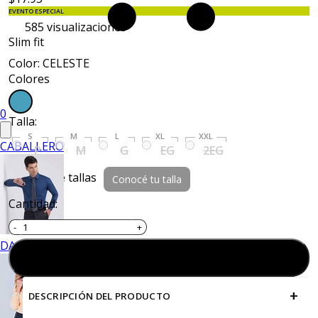
EVENTO ESPECIAL
585
visualizaciones
Slim fit
Color: CELESTE
Colores
0
Talla:
S
M
L
XL
XXL
CABALLERO
P
M
G
EG
2EG
Guía de tallas
Conocé tu talla
Cantidad:
DAMA
Agregar al carrito
+
DESCRIPCIÓN DEL PRODUCTO