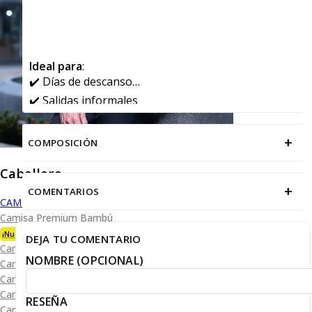
Ideal para
:
✔️ Días de descanso
✔️ Salidas informales
✔️ Actividades deportivas y recreativas
+
COMPOSICIÓN
Caballero
+
COMENTARIOS
CAMISAS
Camisa Premium Bambú
¡Nueva Colección!
DEJA TU COMENTARIO
Camisa Blanca
NOMBRE (OPCIONAL)
Camisa Performance
Camisa Piqué
Camisa Oxford
RESEÑA
Camisa Lisa y Textura