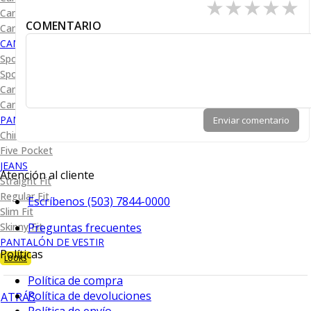
★
★
★
★
★
Camisa Diseño
COMENTARIO
Camisa Cuadro y Raya
CAMISA SPORT
Sport Lisas
Sport Diseño
Camiseta Lisa
Camiseta Diseño
PANTALÓN CASUAL
Enviar comentario
Chino
Five Pocket
JEANS
Atención al cliente
Straight Fit
Regular Fit
Escríbenos (503) 7844-0000
Slim Fit
Preguntas frecuentes
Skinny Fit
PANTALÓN DE VESTIR
Políticas
LOOKS
Política de compra
Política de devoluciones
ATRÁS