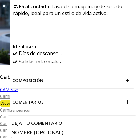
🧼
Fácil cuidado
: Lavable a máquina y de secado
rápido, ideal para un estilo de vida activo.
Ideal para
:
✔️ Días de descanso
✔️ Salidas informales
✔️ Actividades deportivas y recreativas
Caballero
+
COMPOSICIÓN
CAMISAS
Camisa Premium Bambú
+
COMENTARIOS
¡Nueva Colección!
Camisa Blanca
Camisa Performance
DEJA TU COMENTARIO
Camisa Piqué
Camisa Oxford
NOMBRE (OPCIONAL)
Camisa Lisa y Textura