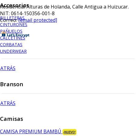
Accesorios
Residencial Alturas de Holanda, Calle Antigua a Huizucar.
NIT: 0614-150356-001-8
BILLETERAS
Correo:
[email protected]
CINTURONES
PAÑUELOS
CALCETINES
CORBATAS
UNDERWEAR
ATRÁS
Branson
ATRÁS
Camisas
CAMISA PREMIUM BAMBÚ
¡NUEVO!