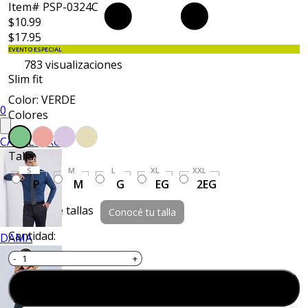
Item# PSP-0324C
$10.99
$17.95
EVENTO ESPECIAL
783
visualizaciones
Slim fit
Color: VERDE
0
Colores
CABALLERO
Talla:
S
M
L
XL
XXL
P
M
G
EG
2EG
Guía de tallas
Conocé tu talla
Cantidad:
DAMA
Agregar al carrito