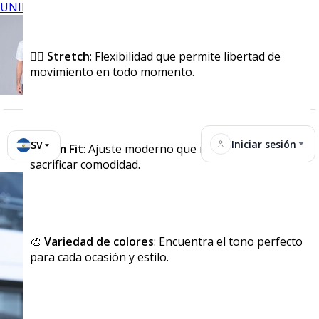
UNIFORMES
🏃‍♂️
Stretch
: Flexibilidad que permite libertad de
movimiento en todo momento.
Iniciar sesión
SV
📏
Slim Fit
: Ajuste moderno que realza tu figura sin
sacrificar comodidad.
🎨
Variedad de colores
: Encuentra el tono perfecto
para cada ocasión y estilo.