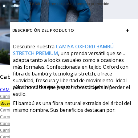
Te faltan 3 prendas para obtener la promoción
+
DESCRIPCIÓN DEL PRODUCTO
Descubre nuestra
CAMISA OXFORD BAMBÚ
STRETCH PREMIUM
, una prenda versátil que se
adapta tanto a looks casuales como a ocasiones
más formales. Confeccionada en tejido Oxford con
fibra de bambú y tecnología stretch, ofrece
Caballero
suavidad, frescura y libertad de movimiento. Ideal
¿Qué es el Bambú y qué lo hace especial?
para hombres que buscan comodidad sin perder el
CAMISAS
estilo.
Camisa Premium Bambú
El bambú es una fibra natural extraída del árbol del
¡Nueva Colección!
mismo nombre. Sus beneficios destacan por:
Camisa Blanca
Camisa Performance
Camisa Piqué
Camisa Oxford
Camisa Lisa y Textura