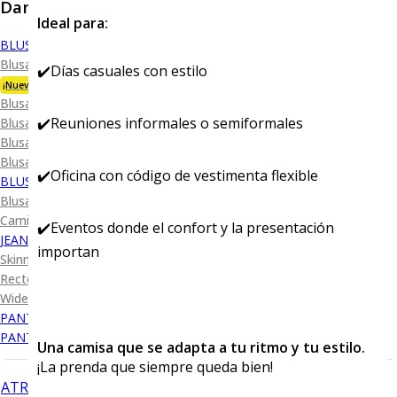
Dama
Ideal para:
BLUSA
Blusa Premium Bambú
✔️Días casuales con estilo
¡Nueva Colección!
Blusa Performance
✔️Reuniones informales o semiformales
Blusa Piqué
Blusa Oxford
Blusa de Vestir
✔️Oficina con código de vestimenta flexible
BLUSA SPORT
Blusa Sport Lisa
Camiseta Lisa
✔️Eventos donde el confort y la presentación
JEANS
importan
Skinny Levanta Pompis
Recto Levanta Pompis
Wide Leg
PANTALÓN DE VESTIR
PANTALÓN CASUAL
Una camisa que se adapta a tu ritmo y tu estilo.
¡La prenda que siempre queda bien!
ATRÁS