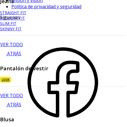
Mision y vision
Jeans
Política de privacidad y seguridad
STRAIGHT FIT
Síguenos
REGULAR FIT
SLIM FIT
SKINNY FIT
VER TODO
ATRÁS
Pantalón de vestir
LOOK
VER TODO
ATRÁS
Blusa