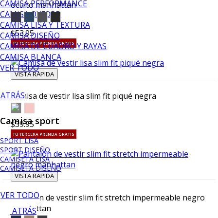
CAMISA PERFORMANCE
oculto manhattan
CAMISA OXFORD
CAMISA LISA Y TEXTURA
$53.95
CAMISA DISEÑO
TU TERCERA PRENDA GRATIS
CAMISA DE CUADRO Y RAYAS
CAMISA BLANCA
VER TODO
VISTA RAPIDA
ATRÁS
Camisa de vestir lisa slim fit piqué negra
Camisa sport
$39.95
TU TERCERA PRENDA GRATIS
SPORT LISA
SPORT DISEÑO
CAMISETA LISA
CAMISETA DISEÑO
VISTA RAPIDA
VER TODO
Pantalón de vestir slim fit stretch impermeable negro
manhattan
ATRÁS