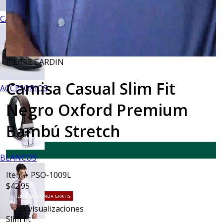
CALZADO
PIERRE CARDIN
Camisa Casual Slim Fit
ACCESORIOS
Negro Oxford Premium
Bambú Stretch
NUEVO
BLANCOS
Item# PSO-1009L
$42.95
TU TERCERA PRENDA GRATIS
2k
visualizaciones
Slim fit