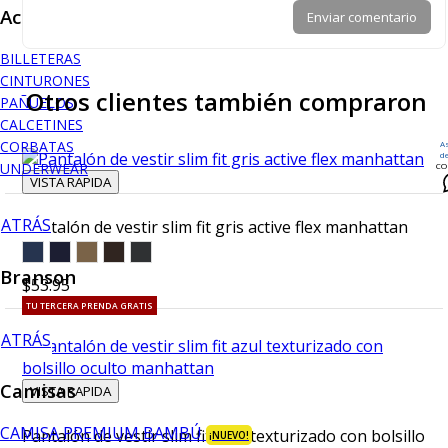
Accesorios
Enviar comentario
BILLETERAS
CINTURONES
Otros clientes también compraron
PAÑUELOS
CALCETINES
CORBATAS
A
d
UNDERWEAR
CO
VISTA RAPIDA
ATRÁS
Pantalón de vestir slim fit gris active flex manhattan
Branson
$53.95
TU TERCERA PRENDA GRATIS
ATRÁS
Camisas
VISTA RAPIDA
CAMISA PREMIUM BAMBÚ
Pantalón de vestir slim fit azul texturizado con bolsillo
¡NUEVO!