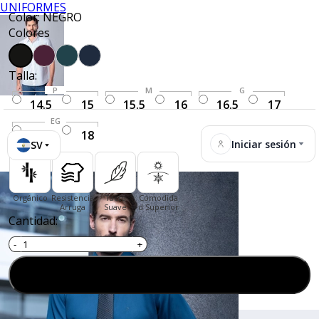
UNIFORMES
Color: NEGRO
Colores
Talla:
P
M
G
14.5
15
15.5
16
16.5
17
EG
17.5
18
Iniciar sesión
SV
Orgánico
Resistencia
Tacto
Comodida
Arruga
Suave
d Superior
Cantidad:
Agregar al carrito