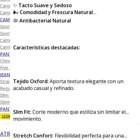
✨
Tacto Suave y Sedoso
Camisa Diseño
🌬️
Comodidad y Frescura Natural
Camisa Cuadro y Raya
CAMISA SPORT
🦠
Antibacterial Natural
Sport Lisas
Sport Diseño
Camiseta Lisa
Características destacadas:
Camiseta Diseño
PANTALÓN CASUAL
Chino
Five Pocket
JEANS
Tejido Oxford
: Aporta textura elegante con un
Straight Fit
acabado casual y refinado.
Regular Fit
Slim Fit
Skinny Fit
PANTALÓN DE VESTIR
Slim Fit
: Corte moderno que estiliza sin limitar el
LOOKS
movimiento.
ATRÁS
Stretch Confort
: Flexibilidad perfecta para una