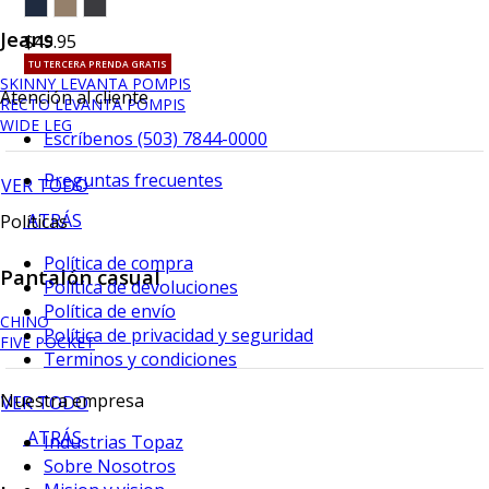
Jeans
$49.95
TU TERCERA PRENDA GRATIS
SKINNY LEVANTA POMPIS
Atención al cliente
RECTO LEVANTA POMPIS
WIDE LEG
Escríbenos (503) 7844-0000
Preguntas frecuentes
VER TODO
ATRÁS
Políticas
Política de compra
Pantalón casual
Política de devoluciones
Política de envío
CHINO
Política de privacidad y seguridad
FIVE POCKET
Terminos y condiciones
Nuestra empresa
VER TODO
ATRÁS
Industrias Topaz
Sobre Nosotros