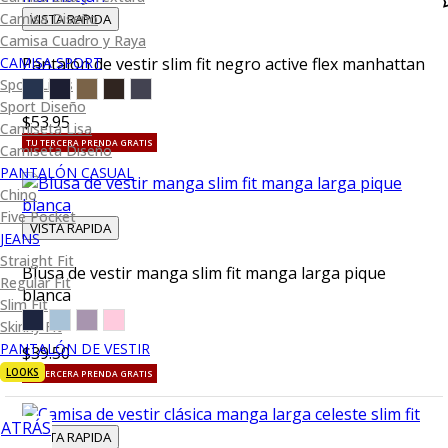
Camisa Diseño
VISTA RAPIDA
Camisa Cuadro y Raya
Pantalón de vestir slim fit negro active flex manhattan
CAMISA SPORT
Sport Lisas
Sport Diseño
$53.95
Camiseta Lisa
TU TERCERA PRENDA GRATIS
Camiseta Diseño
PANTALÓN CASUAL
Chino
Five Pocket
VISTA RAPIDA
JEANS
Straight Fit
Blusa de vestir manga slim fit manga larga pique
Regular Fit
blanca
Slim Fit
Skinny Fit
PANTALÓN DE VESTIR
$39.50
LOOKS
TU TERCERA PRENDA GRATIS
ATRÁS
VISTA RAPIDA