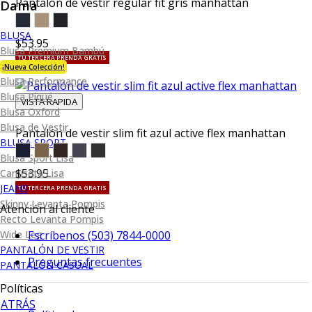
Pantalón de vestir regular fit gris manhattan
Dama
BLUSA
$53.95
Blusa Premium Bambú
TU TERCERA PRENDA GRATIS
¡Nueva Colección!
Blusa Performance
Blusa Piqué
VISTA RAPIDA
Blusa Oxford
Blusa de Vestir
Pantalón de vestir slim fit azul active flex manhattan
BLUSA SPORT
Blusa Sport Lisa
$53.95
Camiseta Lisa
JEANS
TU TERCERA PRENDA GRATIS
Skinny Levanta Pompis
Atención al cliente
Recto Levanta Pompis
Wide Leg
Escríbenos (503) 7844-0000
PANTALÓN DE VESTIR
Preguntas frecuentes
PANTALÓN CASUAL
Políticas
ATRÁS