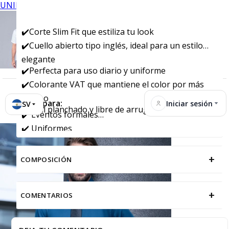
UNIFORMES
✔️Corte Slim Fit que estiliza tu look
✔️Cuello abierto tipo inglés, ideal para un estilo
elegante
✔️Perfecta para uso diario y uniforme
✔️Colorante VAT que mantiene el color por más
tiempo
Ideal para:
Iniciar sesión
SV
✔️Fácil planchado y libre de arrugas
✔️ Eventos formales
✔️ Uniformes
+
COMPOSICIÓN
+
COMENTARIOS