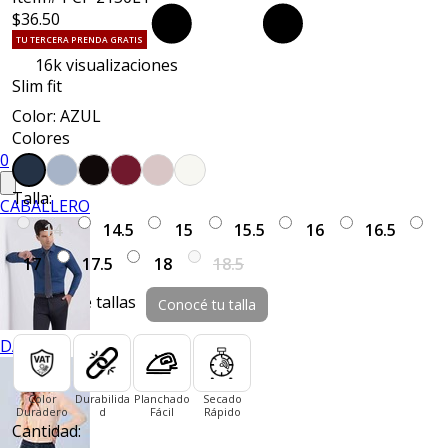
$36.50
TU TERCERA PRENDA GRATIS
16k
visualizaciones
Slim fit
Color: AZUL
Colores
0
Talla:
CABALLERO
14
14.5
15
15.5
16
16.5
17
17.5
18
18.5
Guía de tallas
Conocé tu talla
DAMA
Color
Durabilida
Planchado
Secado
Duradero
d
Fácil
Rápido
Cantidad: