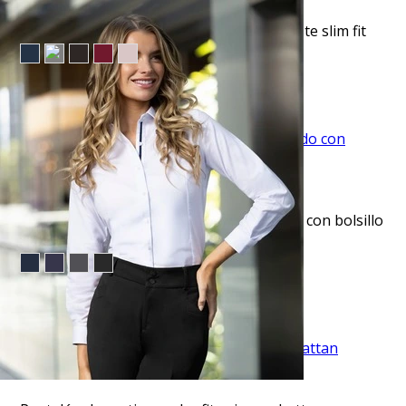
Camisa de vestir clásica manga larga celeste slim fit
$36.50
TU TERCERA PRENDA GRATIS
VISTA RAPIDA
Pantalón de vestir slim fit gris texturizado con bolsillo
oculto manhattan
$53.95
TU TERCERA PRENDA GRATIS
VISTA RAPIDA