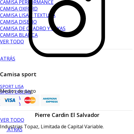
CAMISA PERFORMANCE
CAMISA OXFORD
CAMISA LISA Y TEXTURA
CAMISA DISEÑO
CAMISA DE CUADRO Y RAYAS
CAMISA BLANCA
VER TODO
ATRÁS
Camisa sport
SPORT LISA
Medios de pago
SPORT DISEÑO
CAMISETA LISA
CAMISETA DISEÑO
Pierre Cardin El Salvador
VER TODO
Industrias Topaz, Limitada de Capital Variable.
ATRÁS