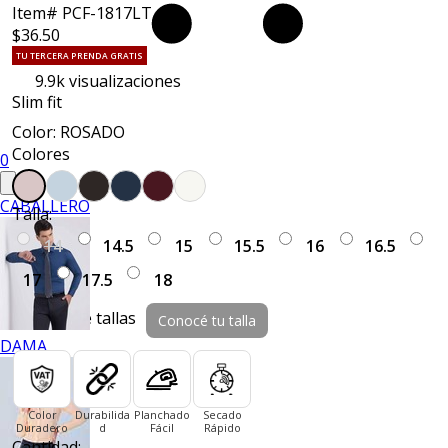
Item# PCF-1817LT
$36.50
TU TERCERA PRENDA GRATIS
9.9k
visualizaciones
Slim fit
Color: ROSADO
Colores
0
CABALLERO
Talla:
14
14.5
15
15.5
16
16.5
17
17.5
18
Guía de tallas
Conocé tu talla
DAMA
Color
Durabilida
Planchado
Secado
Duradero
d
Fácil
Rápido
Cantidad: