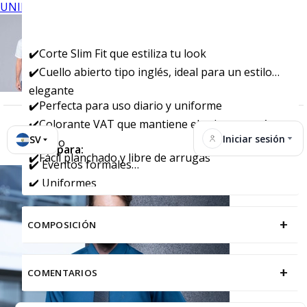
UNIFORMES
✔️Corte Slim Fit que estiliza tu look
✔️Cuello abierto tipo inglés, ideal para un estilo
elegante
✔️Perfecta para uso diario y uniforme
✔️Colorante VAT que mantiene el color por más
Iniciar sesión
SV
tiempo
Ideal para:
✔️Fácil planchado y libre de arrugas
✔️ Eventos formales
✔️ Uniformes
+
COMPOSICIÓN
+
COMENTARIOS