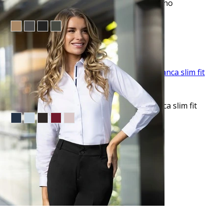
Pantalón casual slim fit azul anywhere chino
manhattan
$49.95
TU TERCERA PRENDA GRATIS
VISTA RAPIDA
Camisa de vestir clásica manga larga blanca slim fit
$36.50
TU TERCERA PRENDA GRATIS
VISTA RAPIDA
Corbata corcel rosada