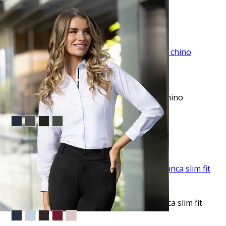
$13.95
TU TERCERA PRENDA GRATIS
VISTA RAPIDA
Pantalón casual slim fit beige anywhere chino
manhattan
$49.95
TU TERCERA PRENDA GRATIS
VISTA RAPIDA
Camisa de vestir clásica manga larga blanca slim fit