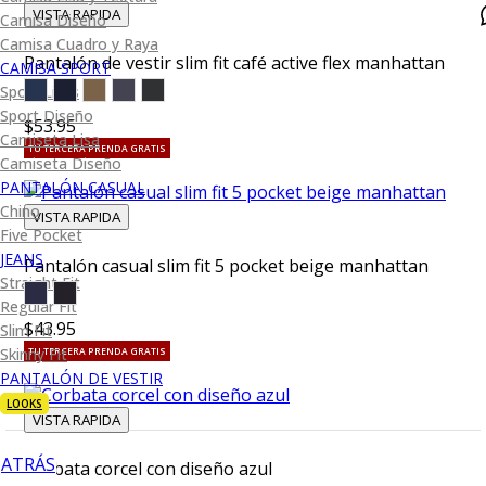
VISTA RAPIDA
Camisa Diseño
Camisa Cuadro y Raya
Pantalón de vestir slim fit café active flex manhattan
CAMISA SPORT
Sport Lisas
Sport Diseño
$53.95
Camiseta Lisa
TU TERCERA PRENDA GRATIS
Camiseta Diseño
PANTALÓN CASUAL
Chino
VISTA RAPIDA
Five Pocket
JEANS
Pantalón casual slim fit 5 pocket beige manhattan
Straight Fit
Regular Fit
$43.95
Slim Fit
Skinny Fit
TU TERCERA PRENDA GRATIS
PANTALÓN DE VESTIR
LOOKS
VISTA RAPIDA
ATRÁS
Corbata corcel con diseño azul