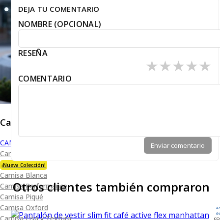
DEJA TU COMENTARIO
NOMBRE (OPCIONAL)
RESEÑA
★
★
★
★
★
COMENTARIO
Caballero
CAMISAS
Enviar comentario
Camisa Premium Bambú
¡Nueva Colección!
Camisa Blanca
Otros clientes también compraron
Camisa Performance
Camisa Piqué
Camisa Oxford
A
d
Camisa Lisa y Textura
CO