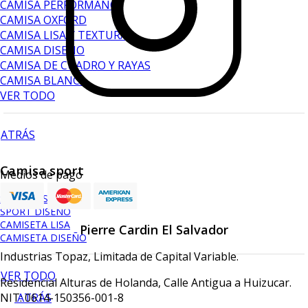
CAMISA PERFORMANCE
CAMISA OXFORD
CAMISA LISA Y TEXTURA
CAMISA DISEÑO
CAMISA DE CUADRO Y RAYAS
CAMISA BLANCA
VER TODO
ATRÁS
Camisa sport
Medios de pago
SPORT LISA
SPORT DISEÑO
CAMISETA LISA
Pierre Cardin El Salvador
CAMISETA DISEÑO
Industrias Topaz, Limitada de Capital Variable.
VER TODO
Residencial Alturas de Holanda, Calle Antigua a Huizucar.
ATRÁS
NIT: 0614-150356-001-8