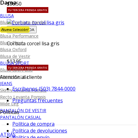
Dama
$36.50
TU TERCERA PRENDA GRATIS
BLUSA
Blusa Premium Bambú
VISTA RAPIDA
¡Nueva Colección!
Blusa Performance
Blusa Piqué
Corbata corcel lisa gris
Blusa Oxford
Blusa de Vestir
$13.95
BLUSA SPORT
TU TERCERA PRENDA GRATIS
Blusa Sport Lisa
Camiseta Lisa
Atención al cliente
JEANS
Escríbenos (503) 7844-0000
Skinny Levanta Pompis
Recto Levanta Pompis
Preguntas frecuentes
Wide Leg
PANTALÓN DE VESTIR
Políticas
PANTALÓN CASUAL
Política de compra
Política de devoluciones
ATRÁS
Política de envío