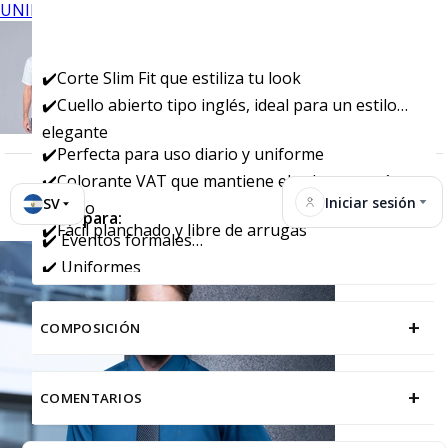
UNIFORMES
✔️Corte Slim Fit que estiliza tu look
✔️Cuello abierto tipo inglés, ideal para un estilo
elegante
✔️Perfecta para uso diario y uniforme
✔️Colorante VAT que mantiene el color por más
Iniciar sesión
SV
tiempo
Ideal para:
✔️Fácil planchado y libre de arrugas
✔️ Eventos formales
✔️ Uniformes
+
COMPOSICIÓN
+
COMENTARIOS