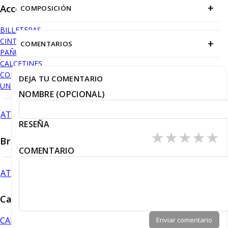
+
Accesorios
COMPOSICIÓN
BILLETERAS
CINTURONES
+
COMENTARIOS
PAÑUELOS
CALCETINES
CORBATAS
DEJA TU COMENTARIO
UNDERWEAR
NOMBRE (OPCIONAL)
ATRÁS
RESEÑA
★
★
★
★
★
Branson
COMENTARIO
ATRÁS
Camisas
CAMISA PREMIUM BAMBÚ
Enviar comentario
¡NUEVO!