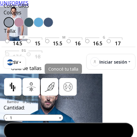
UNIFORMES
Color: GRIS
Colores
Talla:
P
M
G
14.5
15
15.5
16
16.5
17
EG
17.5
18
Iniciar sesión
SV
Guía de tallas
Conocé tu talla
Premium
Comodida
Tacto
Stretch
Bambú
d Superior
Suave
Cantidad:
Agregar al carrito