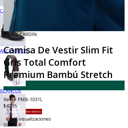
CALZADO
PIERRE CARDIN
Camisa De Vestir Slim Fit
ACCESORIOS
Gris Total Comfort
Premium Bambú Stretch
NUEVO
BLANCOS
Item# PMB-1031L
$42.95
TU TERCERA PRENDA GRATIS
846
visualizaciones
Slim fit