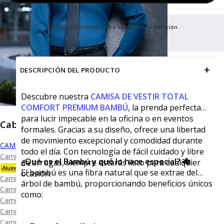
Te faltan 3 prendas para obtener la promoción
+
DESCRIPCIÓN DEL PRODUCTO
Descubre nuestra
CAMISA DE VESTIR TOTAL
COMFORT PREMIUM BAMBÚ
, la prenda perfecta
para lucir impecable en la oficina o en eventos
Caballero
formales. Gracias a su diseño, ofrece una libertad
de movimiento excepcional y comodidad durante
CAMISAS
todo el día. Con tecnología de fácil cuidado y libre
Camisa Premium Bambú
¿Qué es el Bambú y qué lo hace especial? 🎋
de arrugas, siempre estarás listo para cualquier
¡Nueva Colección!
El bambú es una fibra natural que se extrae del
ocasión.
Camisa Blanca
árbol de bambú, proporcionando beneficios únicos
Camisa Performance
como:
Camisa Piqué
Camisa Oxford
Camisa Lisa y Textura