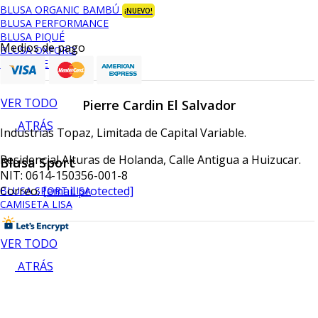
BLUSA ORGANIC BAMBÚ
¡NUEVO!
BLUSA PERFORMANCE
BLUSA PIQUÉ
Medios de pago
BLUSA OXFORD
BLUSA DE VESTIR
VER TODO
Pierre Cardin El Salvador
ATRÁS
Industrias Topaz, Limitada de Capital Variable.
Residencial Alturas de Holanda, Calle Antigua a Huizucar.
Blusa Sport
NIT: 0614-150356-001-8
Correo:
[email protected]
BLUSA SPORT LISA
CAMISETA LISA
VER TODO
ATRÁS