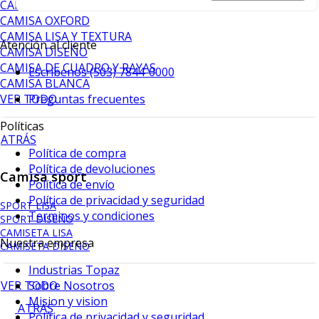
CAMISA PERFORMANCE
CAMISA OXFORD
CAMISA LISA Y TEXTURA
Atención al cliente
CAMISA DISEÑO
CAMISA DE CUADRO Y RAYAS
Escríbenos (503) 7844-0000
CAMISA BLANCA
VER TODO
Preguntas frecuentes
Políticas
ATRÁS
Política de compra
Política de devoluciones
Camisa sport
Política de envío
Política de privacidad y seguridad
SPORT LISA
Terminos y condiciones
SPORT DISEÑO
CAMISETA LISA
Nuestra empresa
CAMISETA DISEÑO
Industrias Topaz
VER TODO
Sobre Nosotros
Mision y vision
ATRÁS
Política de privacidad y seguridad