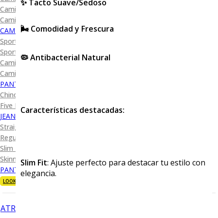
✨ Tacto Suave/Sedoso
Camisa Diseño
Camisa Cuadro y Raya
🌬️ Comodidad y Frescura
CAMISA SPORT
Sport Lisas
Sport Diseño
🦠 Antibacterial Natural
Camiseta Lisa
Camiseta Diseño
PANTALÓN CASUAL
Chino
Five Pocket
Características destacadas:
JEANS
Straight Fit
Regular Fit
Slim Fit
Skinny Fit
Slim Fit
: Ajuste perfecto para destacar tu estilo con
PANTALÓN DE VESTIR
elegancia.
LOOKS
ATRÁS