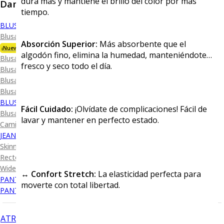
dura más y mantiene el brillo del color por más
Dama
tiempo.
BLUSA
Blusa Premium Bambú
Absorción Superior:
Más absorbente que el
¡Nueva Colección!
algodón fino, elimina la humedad, manteniéndote
Blusa Performance
fresco y seco todo el día.
Blusa Piqué
Blusa Oxford
Blusa de Vestir
BLUSA SPORT
Fácil Cuidado:
¡Olvídate de complicaciones! Fácil de
Blusa Sport Lisa
lavar y mantener en perfecto estado.
Camiseta Lisa
JEANS
Skinny Levanta Pompis
Recto Levanta Pompis
Wide Leg
↔️ Confort Stretch:
La elasticidad perfecta para
PANTALÓN DE VESTIR
moverte con total libertad.
PANTALÓN CASUAL
ATRÁS