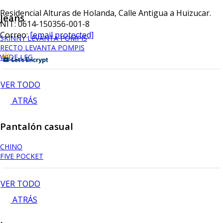
Residencial Alturas de Holanda, Calle Antigua a Huizucar.
Jeans
NIT: 0614-150356-001-8
Correo:
[email protected]
SKINNY LEVANTA POMPIS
RECTO LEVANTA POMPIS
WIDE LEG
VER TODO
ATRÁS
Pantalón casual
CHINO
FIVE POCKET
VER TODO
ATRÁS