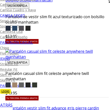
Camisa Diseño
VISTA RAPIDA
Camisa Cuadro y Raya
CAMISA SPORT
Pantalón de vestir slim fit azul texturizado con bolsillo
Sport Lisas
oculto manhattan
Sport Diseño
Camiseta Lisa
$53.95
Camiseta Diseño
TU TERCERA PRENDA GRATIS
PANTALÓN CASUAL
Chino
Five Pocket
JEANS
VISTA RAPIDA
Straight Fit
Regular Fit
Pantalón casual slim fit celeste anywhere twill
Slim Fit
manhattan
Skinny Fit
PANTALÓN DE VESTIR
LOOKS
$49.95
TU TERCERA PRENDA GRATIS
ATRÁS