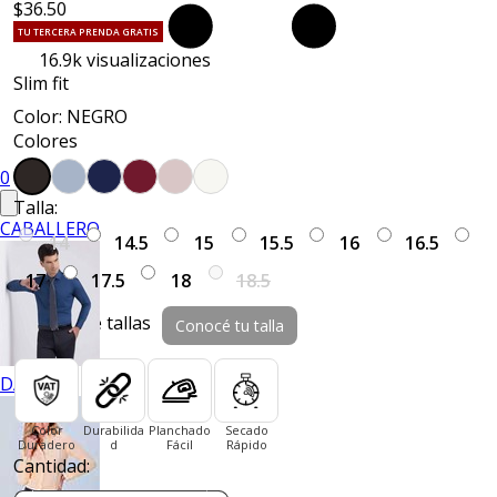
$36.50
TU TERCERA PRENDA GRATIS
16.9k
visualizaciones
Slim fit
Color: NEGRO
Colores
0
Talla:
CABALLERO
14
14.5
15
15.5
16
16.5
17
17.5
18
18.5
Guía de tallas
Conocé tu talla
DAMA
Color
Durabilida
Planchado
Secado
Duradero
d
Fácil
Rápido
Cantidad: