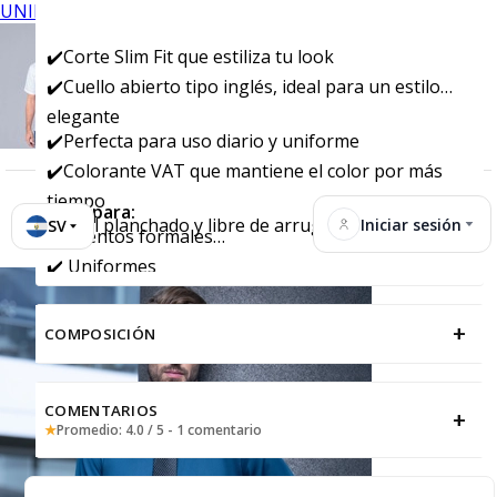
UNIFORMES
✔️Corte Slim Fit que estiliza tu look
✔️Cuello abierto tipo inglés, ideal para un estilo
elegante
✔️Perfecta para uso diario y uniforme
✔️Colorante VAT que mantiene el color por más
tiempo
Ideal para:
✔️Fácil planchado y libre de arrugas
Iniciar sesión
SV
✔️ Eventos formales
✔️ Uniformes
+
COMPOSICIÓN
COMENTARIOS
+
★
Promedio: 4.0 / 5 - 1 comentario