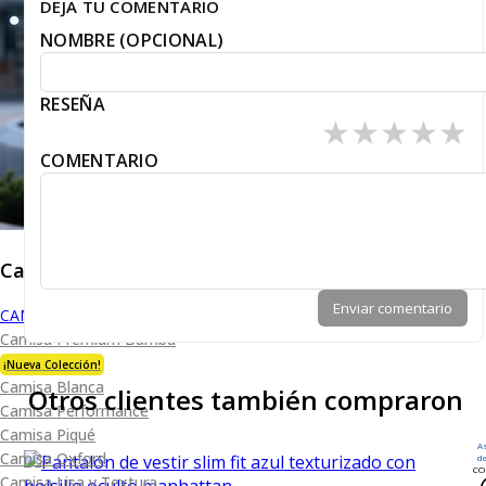
DEJA TU COMENTARIO
NOMBRE (OPCIONAL)
RESEÑA
★
★
★
★
★
COMENTARIO
Caballero
Enviar comentario
CAMISAS
Camisa Premium Bambú
¡Nueva Colección!
Camisa Blanca
Otros clientes también compraron
Camisa Performance
Camisa Piqué
A
Camisa Oxford
d
CO
Camisa Lisa y Textura