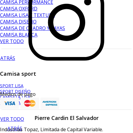
CAMISA PERFORMANCE
CAMISA OXFORD
CAMISA LISA Y TEXTURA
CAMISA DISEÑO
CAMISA DE CUADRO Y RAYAS
CAMISA BLANCA
VER TODO
ATRÁS
Camisa sport
SPORT LISA
SPORT DISEÑO
Medios de pago
CAMISETA LISA
CAMISETA DISEÑO
Pierre Cardin El Salvador
VER TODO
ATRÁS
Industrias Topaz, Limitada de Capital Variable.