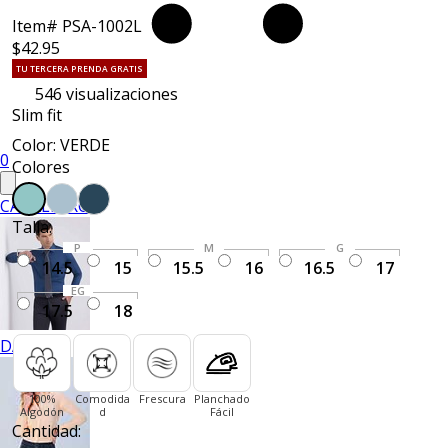
Item# PSA-1002L
$42.95
TU TERCERA PRENDA GRATIS
546
visualizaciones
Slim fit
Color: VERDE
0
Colores
CABALLERO
Talla:
P
M
G
14.5
15
15.5
16
16.5
17
EG
17.5
18
DAMA
100%
Comodida
Frescura
Planchado
Algodón
d
Fácil
Cantidad: