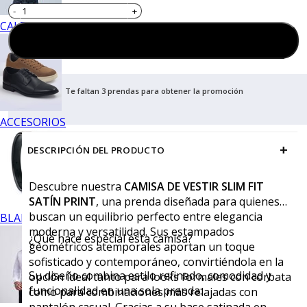
CALZADO
Agregar al carrito
Te faltan 3 prendas para obtener la promoción
ACCESORIOS
+
DESCRIPCIÓN DEL PRODUCTO
Descubre nuestra
CAMISA DE VESTIR SLIM FIT
SATÍN PRINT
, una prenda diseñada para quienes
buscan un equilibrio perfecto entre elegancia
BLANCOS
moderna y versatilidad. Sus estampados
¿Qué hace especial esta camisa?
geométricos atemporales aportan un toque
sofisticado y contemporáneo, convirtiéndola en la
Su diseño combina estilo refinado, comodidad y
opción ideal tanto para looks formales con corbata
funcionalidad en una sola prenda:
como para combinaciones más relajadas con