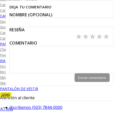
Camisa Diseño
DEJA TU COMENTARIO
Camisa Cuadro y Raya
NOMBRE (OPCIONAL)
CAMISA SPORT
Sport Lisas
Sport Diseño
RESEÑA
Camiseta Lisa
★
★
★
★
★
Camiseta Diseño
COMENTARIO
PANTALÓN CASUAL
Chino
Five Pocket
JEANS
Straight Fit
Regular Fit
Slim Fit
Enviar comentario
Skinny Fit
PANTALÓN DE VESTIR
LOOKS
Atención al cliente
Escríbenos (503) 7844-0000
ATRÁS