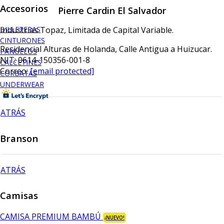
Accesorios
Pierre Cardin El Salvador
Industrias Topaz, Limitada de Capital Variable.
BILLETERAS
CINTURONES
Residencial Alturas de Holanda, Calle Antigua a Huizucar.
PAÑUELOS
NIT: 0614-150356-001-8
CALCETINES
Correo:
[email protected]
CORBATAS
UNDERWEAR
ATRÁS
Branson
ATRÁS
Camisas
CAMISA PREMIUM BAMBÚ
¡NUEVO!