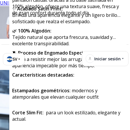
pantalón casual. Gracias a su base satinada en
UNIFORMES
100% algodón, ofrece una textura suave, fresca y
✨
Acabado Satín Print:
de gran confort durante todo el día.
Brinda una apariencia elegante y un ligero brillo
sofisticado que realza el estampado.
🌿
100% Algodón:
Tejido natural que aporta frescura, suavidad y
excelente transpirabilidad.
🧵
Proceso de Engomado Especial:
Iniciar sesión
Ayuda a resistir mejor las arrugas y mantiene una
SV
apariencia impecable por más tiempo.
Características destacadas:
Estampados geométricos:
modernos y
atemporales que elevan cualquier outfit
Corte Slim Fit:
para un look estilizado, elegante y
actual.