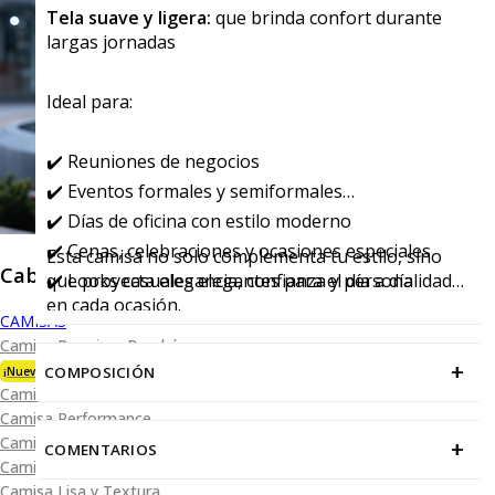
Tela suave y ligera:
que brinda confort durante
largas jornadas
Ideal para:
✔️ Reuniones de negocios
✔️ Eventos formales y semiformales
✔️ Días de oficina con estilo moderno
✔️ Cenas, celebraciones y ocasiones especiales
Esta camisa no solo complementa tu estilo, sino
Caballero
✔️ Looks casuales elegantes para el día a día
que proyecta elegancia, confianza y personalidad
en cada ocasión.
CAMISAS
Camisa Premium Bambú
+
COMPOSICIÓN
¡Nueva Colección!
Camisa Blanca
Camisa Performance
Camisa Piqué
+
COMENTARIOS
Camisa Oxford
Camisa Lisa y Textura