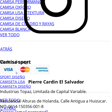
CAMISA PERFORMANCE
CAMISA OXFORD
CAMISA LISA Y TEXTURA
CAMISA DISEÑO
CAMISA DE CUADRO Y RAYAS
CAMISA BLANCA
VER TODO
ATRÁS
Camisa sport
Medios de pago
SPORT LISA
SPORT DISEÑO
Pierre Cardin El Salvador
CAMISETA LISA
CAMISETA DISEÑO
Industrias Topaz, Limitada de Capital Variable.
VER TODO
Residencial Alturas de Holanda, Calle Antigua a Huizucar.
NIT: 0614-150356-001-8
ATRÁS
Correo:
[email protected]