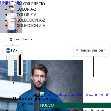
UNIFORMES
MAYOR PRECIO
COLOR A-Z
COLOR Z-A
COLECCION A-Z
COLECCION Z-A
8
Resultados
Vistas
Iniciar sesión
SV
Ordenar por
LIMPIAR
NUEVO
Camisa de vestir slim fit satín print