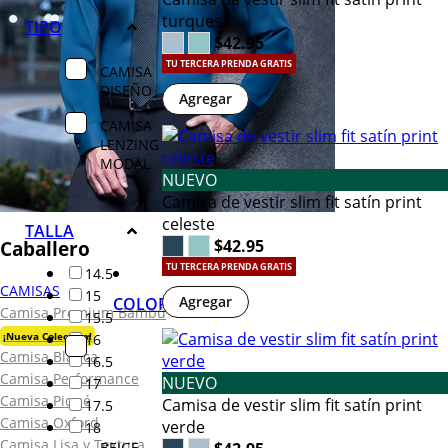
turquesa
TIPO
$42.95
TU TERCERA PRENDA GRATIS
CAMISA
DISEÑO
Agregar
CAMISA
LENZING
MODAL
NUEVO
Camisa de vestir slim fit satín print
celeste
TALLA
$42.95
Caballero
TU TERCERA PRENDA GRATIS
14.5
CAMISAS
15
Agregar
COLOR
Camisa Premium Bambú
15.5
¡Nueva Colección!
16
Camisa Blanca
16.5
Camisa Performance
NUEVO
17
Camisa Piqué
Camisa de vestir slim fit satín print
17.5
Camisa Oxford
verde
18
Camisa Lisa y Textura
BEIGE