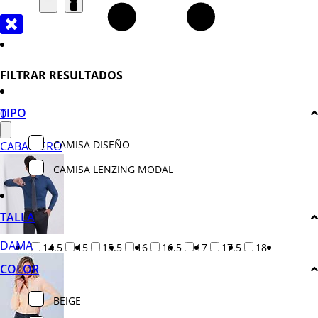
FILTRAR RESULTADOS
TIPO
0
CAMISA DISEÑO
CABALLERO
CAMISA LENZING MODAL
TALLA
DAMA
14.5
15
15.5
16
16.5
17
17.5
18
COLOR
BEIGE