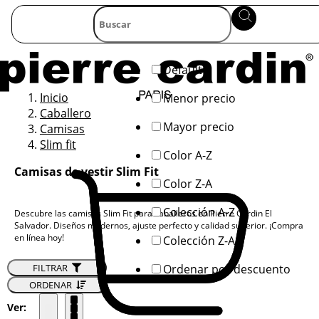
Default
Inicio
Menor precio
Caballero
Mayor precio
Camisas
Slim fit
Color A-Z
Camisas de vestir Slim Fit
Color Z-A
Colección A-Z
Descubre las camisas Slim Fit para caballeros en Pierre Cardin El
Salvador. Diseños modernos, ajuste perfecto y calidad superior. ¡Compra
en línea hoy!
Colección Z-A
Ordenar por descuento
FILTRAR
ORDENAR
Ver: