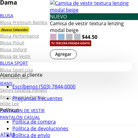
Dama
BLUSA
NUEVO
Blusa Premium Bambú
Camisa de vestir textura lenzing
modal beige
¡Nueva Colección!
Blusa Performance
$44.50
Blusa Piqué
TU TERCERA PRENDA GRATIS
Blusa Oxford
Agregar
Blusa de Vestir
BLUSA SPORT
Blusa Sport Lisa
Atención al cliente
Camiseta Lisa
JEANS
Escríbenos (503) 7844-0000
Skinny Levanta Pompis
Recto Levanta Pompis
Preguntas frecuentes
Wide Leg
Políticas
PANTALÓN DE VESTIR
PANTALÓN CASUAL
Política de compra
Política de devoluciones
ATRÁS
Política de envío