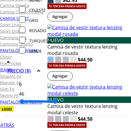
$42.95
Camisa Diseño
TU TERCERA PRENDA GRATIS
CELESTE
Camisa Cuadro y Raya
Agregar
CAMISA SPORT
GRIS
Sport Lisas
ROSADO
Sport Diseño
Camiseta Lisa
NUEVO
TURQUESA
Camiseta Diseño
Camisa de vestir textura lenzing
PANTALÓN CASUAL
VERDE
modal rosada
Chino
$44.50
Five Pocket
TU TERCERA PRENDA GRATIS
JEANS
PRECIO ($)
Agregar
Straight Fit
Regular Fit
Slim Fit
Skinny Fit
NUEVO
PANTALÓN DE VESTIR
Camisa de vestir textura lenzing
LOOKS
modal celeste
$44.50
ATRÁS
TU TERCERA PRENDA GRATIS