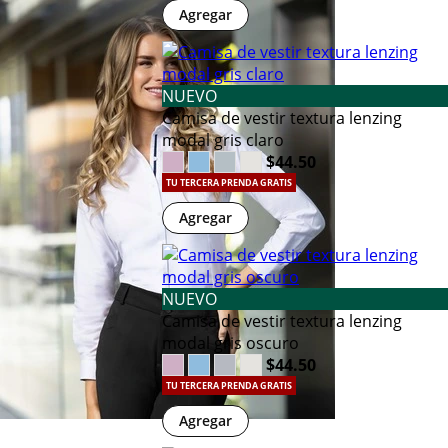
Agregar
NUEVO
Camisa de vestir textura lenzing
modal gris claro
$44.50
TU TERCERA PRENDA GRATIS
Agregar
NUEVO
Camisa de vestir textura lenzing
modal gris oscuro
$44.50
TU TERCERA PRENDA GRATIS
Agregar