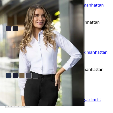
VISTA RAPIDA
Pantalón casual slim fit 5 pocket beige manhattan
$43.95
TU TERCERA PRENDA GRATIS
VISTA RAPIDA
Pantalón de vestir slim fit café active flex manhattan
$53.95
TU TERCERA PRENDA GRATIS
VISTA RAPIDA