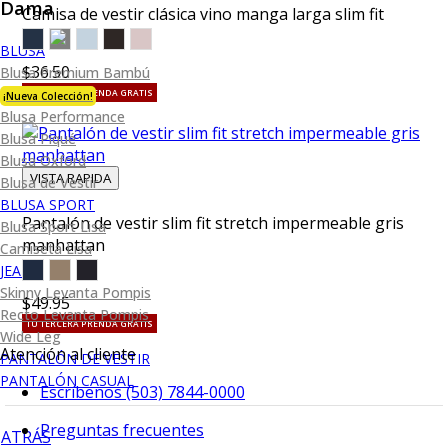
Dama
Camisa de vestir clásica vino manga larga slim fit
BLUSA
$36.50
Blusa Premium Bambú
TU TERCERA PRENDA GRATIS
¡Nueva Colección!
Blusa Performance
Blusa Piqué
Blusa Oxford
VISTA RAPIDA
Blusa de Vestir
BLUSA SPORT
Pantalón de vestir slim fit stretch impermeable gris
Blusa Sport Lisa
manhattan
Camiseta Lisa
JEANS
Skinny Levanta Pompis
$49.95
Recto Levanta Pompis
TU TERCERA PRENDA GRATIS
Wide Leg
Atención al cliente
PANTALÓN DE VESTIR
PANTALÓN CASUAL
Escríbenos (503) 7844-0000
Preguntas frecuentes
ATRÁS