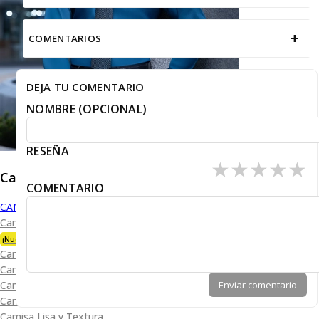
+
COMENTARIOS
DEJA TU COMENTARIO
NOMBRE (OPCIONAL)
RESEÑA
★
★
★
★
★
Caballero
COMENTARIO
CAMISAS
Camisa Premium Bambú
¡Nueva Colección!
Camisa Blanca
Camisa Performance
Enviar comentario
Camisa Piqué
Camisa Oxford
Camisa Lisa y Textura