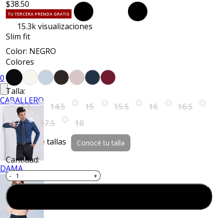
$38.50
TU TERCERA PRENDA GRATIS
15.3k
visualizaciones
Slim fit
Color: NEGRO
Colores
0
Talla:
CABALLERO
14
14.5
15
15.5
16
16.5
17
17.5
18
Guía de tallas
Conocé tu talla
Cantidad:
DAMA
Agregar al carrito