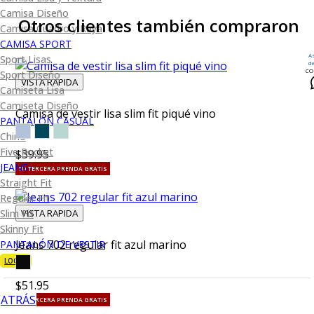
Camisa Diseño
Otros clientes también compraron
Camisa Cuadro y Raya
CAMISA SPORT
A
Sport Lisas
d
CO
Sport Diseño
VISTA RAPIDA
Camiseta Lisa
Camiseta Diseño
Camisa de vestir lisa slim fit piqué vino
PANTALÓN CASUAL
Chino
Five Pocket
$39.95
JEANS
TU TERCERA PRENDA GRATIS
Straight Fit
Regular Fit
VISTA RAPIDA
Slim Fit
Skinny Fit
Jeans 702 regular fit azul marino
PANTALÓN DE VESTIR
LOOKS
$51.95
ATRÁS
TU TERCERA PRENDA GRATIS