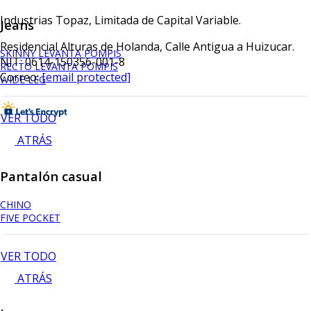
Industrias Topaz, Limitada de Capital Variable.
Jeans
Residencial Alturas de Holanda, Calle Antigua a Huizucar.
SKINNY LEVANTA POMPIS
NIT: 0614-150356-001-8
RECTO LEVANTA POMPIS
Correo:
[email protected]
WIDE LEG
VER TODO
ATRÁS
Pantalón casual
CHINO
FIVE POCKET
VER TODO
ATRÁS