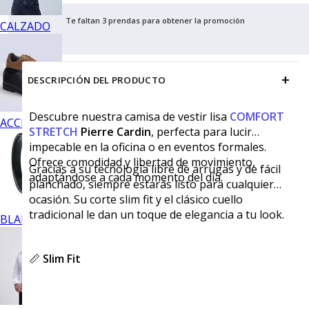
Te faltan 3 prendas para obtener la promoción
CALZADO
+
DESCRIPCIÓN DEL PRODUCTO
Descubre nuestra camisa de vestir lisa
COMFORT
ACCESORIOS
STRETCH
Pierre Cardin
, perfecta para lucir
impecable en la oficina o en eventos formales.
Ofrece comodidad y libertad de movimiento,
Gracias a su tecnología libre de arrugas y de fácil
adaptándose a cada momento del día.
planchado, siempre estarás listo para cualquier
ocasión. Su corte slim fit y el clásico cuello
tradicional le dan un toque de elegancia a tu look.
BLANCOS
📏
Slim Fit