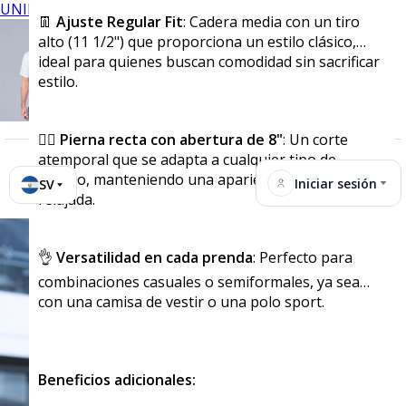
UNIFORMES
👖
Ajuste Regular Fit
: Cadera media con un tiro
alto (11 1/2") que proporciona un estilo clásico,
ideal para quienes buscan comodidad sin sacrificar
estilo.
🧍‍♂️
Pierna recta con abertura de 8"
: Un corte
atemporal que se adapta a cualquier tipo de
cuerpo, manteniendo una apariencia moderna y
Iniciar sesión
SV
relajada.
👌
Versatilidad en cada prenda
: Perfecto para
combinaciones casuales o semiformales, ya sea
con una camisa de vestir o una polo sport.
Beneficios adicionales: