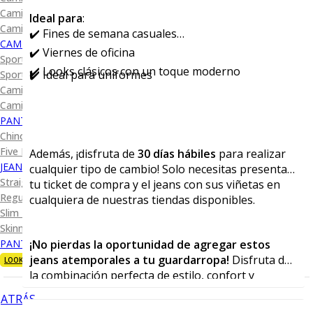
Camisa Diseño
Ideal para
:
Camisa Cuadro y Raya
✔️ Fines de semana casuales
CAMISA SPORT
✔️ Viernes de oficina
Sport Lisas
✔️ Looks clásicos con un toque moderno
✔️ Ideal para uniformes
Sport Diseño
Camiseta Lisa
Camiseta Diseño
PANTALÓN CASUAL
Chino
Five Pocket
Además, ¡disfruta de
30 días hábiles
para realizar
JEANS
cualquier tipo de cambio! Solo necesitas presentar
Straight Fit
tu ticket de compra y el jeans con sus viñetas en
Regular Fit
cualquiera de nuestras tiendas disponibles.
Slim Fit
Skinny Fit
¡No pierdas la oportunidad de agregar estos
PANTALÓN DE VESTIR
jeans atemporales a tu guardarropa!
Disfruta de
LOOKS
la combinación perfecta de estilo, confort y
durabilidad en cada uso.
ATRÁS