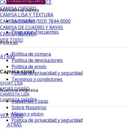
CAMISA PERFORMANCE
TU TERCERA PRENDA GRATIS
CAMISA OXFORD
Atención al cliente
CAMISA LISA Y TEXTURA
CAMISA DISEÑO
Escríbenos (503) 7844-0000
CAMISA DE CUADRO Y RAYAS
Preguntas frecuentes
CAMISA BLANCA
VER TODO
Políticas
Política de compra
ATRÁS
Política de devoluciones
Política de envío
Camisa sport
Política de privacidad y seguridad
Terminos y condiciones
SPORT LISA
SPORT DISEÑO
Nuestra empresa
CAMISETA LISA
CAMISETA DISEÑO
Industrias Topaz
Sobre Nosotros
Mision y vision
VER TODO
Política de privacidad y seguridad
ATRÁS