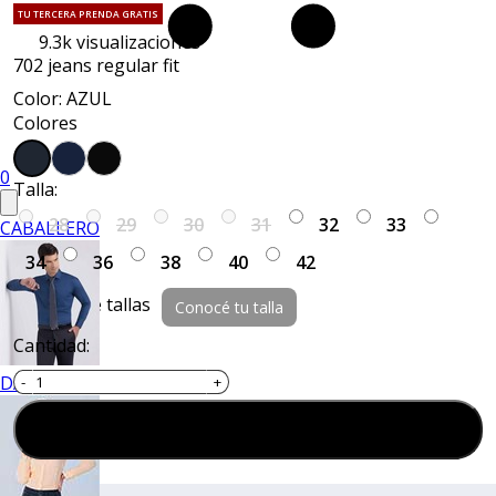
TU TERCERA PRENDA GRATIS
9.3k
visualizaciones
702 jeans regular fit
Color: AZUL
Colores
0
Talla:
28
29
30
31
32
33
CABALLERO
34
36
38
40
42
Guía de tallas
Conocé tu talla
Cantidad:
DAMA
Agregar al carrito