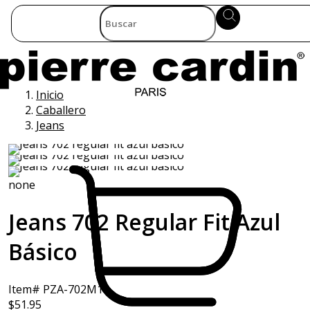
Inicio
Caballero
Jeans
none
Jeans 702 Regular Fit Azul
Básico
Item# PZA-702M10
$51.95