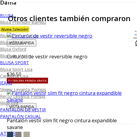
Dama
BLUSA
Otros clientes también compraron
Blusa Premium Bambú
¡Nueva Colección!
A
Blusa Performance
d
CO
Blusa Piqué
VISTA RAPIDA
Blusa Oxford
Blusa de Vestir
Cinturón de vestir reversible negro
BLUSA SPORT
Blusa Sport Lisa
$36.50
Camiseta Lisa
TU TERCERA PRENDA GRATIS
JEANS
Skinny Levanta Pompis
Recto Levanta Pompis
Wide Leg
VISTA RAPIDA
PANTALÓN DE VESTIR
PANTALÓN CASUAL
Pantalón vestir slim fit negro cintura expandible
savane
ATRÁS