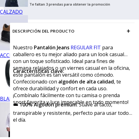
Te faltan 3 prendas para obtener la promoción
CALZADO
+
DESCRIPCIÓN DEL PRODUCTO
Nuestro
Pantalón Jeans
REGULAR FIT
para
caballero es tu mejor aliado para un look casual
ACCESORIOS
con un toque sofisticado. Ideal para fines de
semana relajados o un viernes casual en la oficina,
Características clave:
este pantalón es tan versátil como cómodo.
Confeccionado con
algodón de alta calidad
, te
ofrece durabilidad y confort en cada uso.
¡Combínalo fácilmente con tu camisa o prenda
BLANCOS
sport favorita y luce impecable en todo momento!
☁️
100% Algodón premium
: Suave al tacto,
transpirable y resistente, perfecto para usar todo
el día.