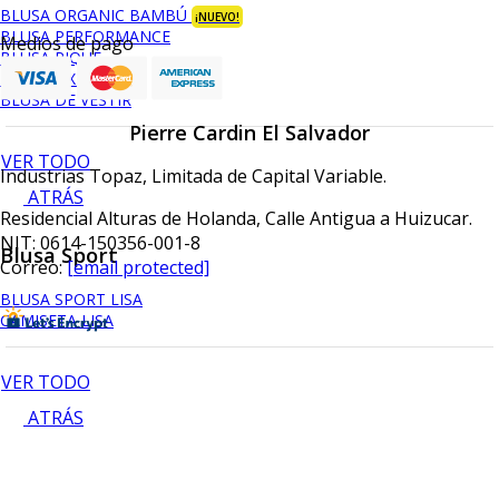
BLUSA ORGANIC BAMBÚ
¡NUEVO!
BLUSA PERFORMANCE
Medios de pago
BLUSA PIQUÉ
BLUSA OXFORD
BLUSA DE VESTIR
Pierre Cardin El Salvador
VER TODO
Industrias Topaz, Limitada de Capital Variable.
ATRÁS
Residencial Alturas de Holanda, Calle Antigua a Huizucar.
NIT: 0614-150356-001-8
Blusa Sport
Correo:
[email protected]
BLUSA SPORT LISA
CAMISETA LISA
VER TODO
ATRÁS