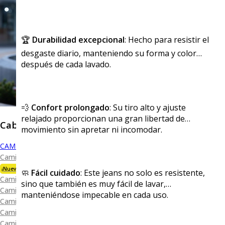
🏆
Durabilidad excepcional
: Hecho para resistir el
desgaste diario, manteniendo su forma y color
después de cada lavado.
💨
Confort prolongado
: Su tiro alto y ajuste
relajado proporcionan una gran libertad de
Caballero
movimiento sin apretar ni incomodar.
CAMISAS
Camisa Premium Bambú
¡Nueva Colección!
🧼
Fácil cuidado
: Este jeans no solo es resistente,
Camisa Blanca
sino que también es muy fácil de lavar,
Camisa Performance
manteniéndose impecable en cada uso.
Camisa Piqué
Camisa Oxford
Camisa Lisa y Textura