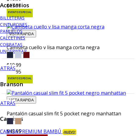
Accesorios
$17.95
EVENTO ESPECIAL
BILLETERAS
CINTURONES
PAÑUELOS
VISTA RAPIDA
CALCETINES
CORBATAS
Camiseta cuello v lisa manga corta negra
UNDERWEAR
$10.99
ATRÁS
$17.95
EVENTO ESPECIAL
Branson
VISTA RAPIDA
ATRÁS
Pantalón casual slim fit 5 pocket negro manhattan
Camisas
$43.95
CAMISA PREMIUM BAMBÚ
¡NUEVO!