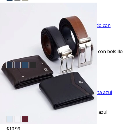
$53.95
TU TERCERA PRENDA GRATIS
VISTA RAPIDA
Pantalón de vestir slim fit gris texturizado con bolsillo
oculto manhattan
$53.95
TU TERCERA PRENDA GRATIS
VISTA RAPIDA
Camiseta cuello redondo lisa manga corta azul
$10.99