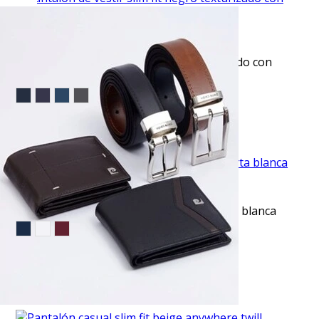
VISTA RAPIDA
Pantalón de vestir slim fit negro texturizado con
bolsillo oculto manhattan
$53.95
TU TERCERA PRENDA GRATIS
VISTA RAPIDA
Camiseta cuello redondo lisa manga corta blanca
$10.99
$17.95
EVENTO ESPECIAL