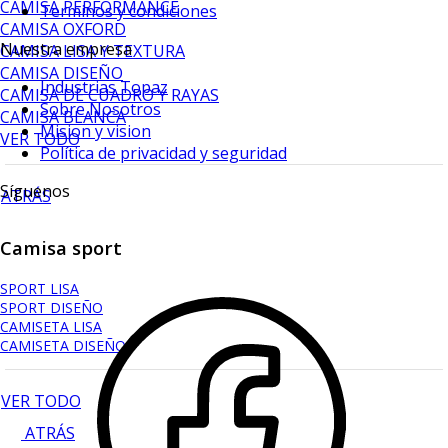
CAMISA PERFORMANCE
Terminos y condiciones
CAMISA OXFORD
Nuestra empresa
CAMISA LISA Y TEXTURA
CAMISA DISEÑO
Industrias Topaz
CAMISA DE CUADRO Y RAYAS
Sobre Nosotros
CAMISA BLANCA
Mision y vision
VER TODO
Política de privacidad y seguridad
Síguenos
ATRÁS
Camisa sport
SPORT LISA
SPORT DISEÑO
CAMISETA LISA
CAMISETA DISEÑO
VER TODO
ATRÁS