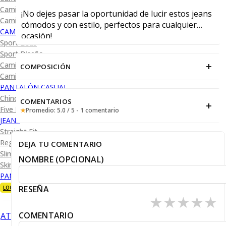
Camisa Diseño
¡No dejes pasar la oportunidad de lucir estos jeans
Camisa Cuadro y Raya
cómodos y con estilo, perfectos para cualquier
CAMISA SPORT
ocasión!
Sport Lisas
Sport Diseño
+
Camiseta Lisa
COMPOSICIÓN
Camiseta Diseño
PANTALÓN CASUAL
Chino
COMENTARIOS
+
Five Pocket
★
Promedio: 5.0 / 5 - 1 comentario
JEANS
Straight Fit
Regular Fit
DEJA TU COMENTARIO
Slim Fit
NOMBRE (OPCIONAL)
Skinny Fit
PANTALÓN DE VESTIR
RESEÑA
LOOKS
★
★
★
★
★
COMENTARIO
ATRÁS