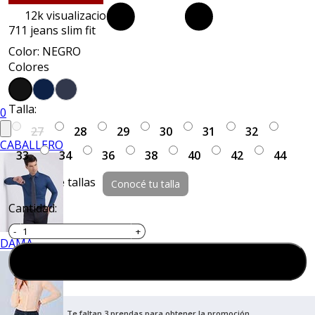
12k
visualizaciones
711 jeans slim fit
Color: NEGRO
Colores
Talla:
0
27
28
29
30
31
32
CABALLERO
33
34
36
38
40
42
44
Guía de tallas
Conocé tu talla
Cantidad:
DAMA
Agregar al carrito
Te faltan 3 prendas para obtener la promoción