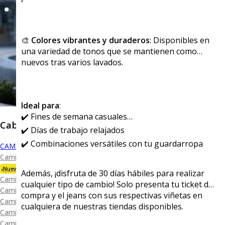
🎨
Colores vibrantes y duraderos
: Disponibles en
una variedad de tonos que se mantienen como
nuevos tras varios lavados.
Ideal para
:
✔️ Fines de semana casuales
Caballero
✔️ Días de trabajo relajados
✔️ Combinaciones versátiles con tu guardarropa
CAMISAS
Camisa Premium Bambú
¡Nueva Colección!
Además, ¡disfruta de 30 días hábiles para realizar
Camisa Blanca
cualquier tipo de cambio! Solo presenta tu ticket de
Camisa Performance
compra y el jeans con sus respectivas viñetas en
Camisa Piqué
cualquiera de nuestras tiendas disponibles.
Camisa Oxford
Camisa Lisa y Textura