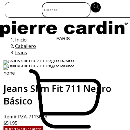
Inicio
Caballero
Jeans
none
Jeans Slim Fit 711 Negro
Básico
Item# PZA-711SB33
$51.95
TU TERCERA PRENDA GRATIS