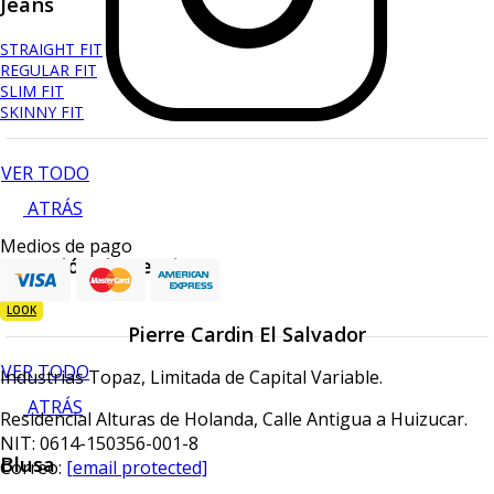
Jeans
STRAIGHT FIT
REGULAR FIT
SLIM FIT
SKINNY FIT
VER TODO
ATRÁS
Medios de pago
Pantalón de vestir
LOOK
Pierre Cardin El Salvador
VER TODO
Industrias Topaz, Limitada de Capital Variable.
ATRÁS
Residencial Alturas de Holanda, Calle Antigua a Huizucar.
NIT: 0614-150356-001-8
Blusa
Correo:
[email protected]