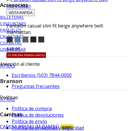
Accesorios
VISTA RAPIDA
BILLETERAS
CINTURONES
Pantalón casual slim fit beige anywhere twill
PAÑUELOS
manhattan
CALCETINES
CORBATAS
$49.95
UNDERWEAR
TU TERCERA PRENDA GRATIS
Atención al cliente
ATRÁS
Escríbenos (503) 7844-0000
Branson
Preguntas frecuentes
Políticas
ATRÁS
Política de compra
Camisas
Política de devoluciones
Política de envío
CAMISA PREMIUM BAMBÚ
Política de privacidad y seguridad
¡NUEVO!