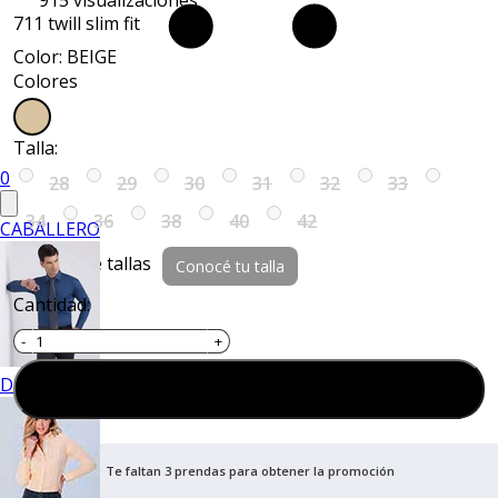
915
visualizaciones
711 twill slim fit
Color: BEIGE
Colores
Talla:
0
28
29
30
31
32
33
34
36
38
40
42
CABALLERO
Guía de tallas
Conocé tu talla
Cantidad:
DAMA
Agregar al carrito
Te faltan 3 prendas para obtener la promoción