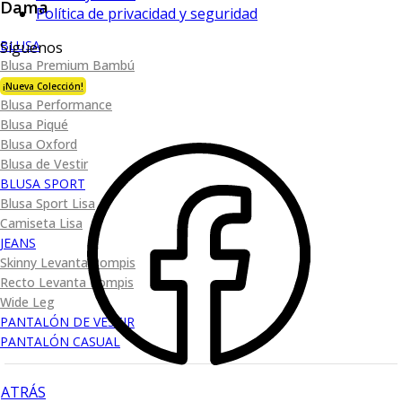
Dama
Política de privacidad y seguridad
BLUSA
Síguenos
Blusa Premium Bambú
¡Nueva Colección!
Blusa Performance
Blusa Piqué
Blusa Oxford
Blusa de Vestir
BLUSA SPORT
Blusa Sport Lisa
Camiseta Lisa
JEANS
Skinny Levanta Pompis
Recto Levanta Pompis
Wide Leg
PANTALÓN DE VESTIR
PANTALÓN CASUAL
ATRÁS