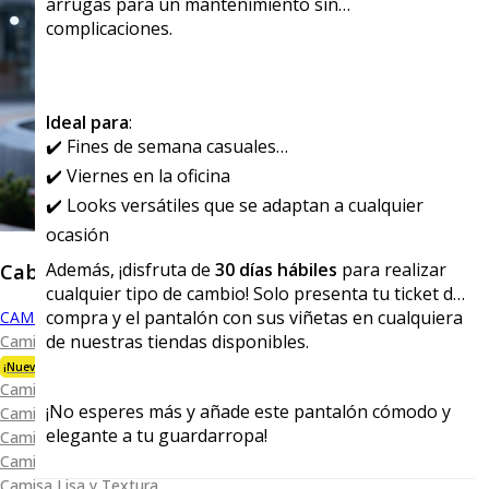
arrugas para un mantenimiento sin
complicaciones.
Ideal para
:
✔️ Fines de semana casuales
✔️ Viernes en la oficina
✔️ Looks versátiles que se adaptan a cualquier
ocasión
Caballero
Además, ¡disfruta de
30 días hábiles
para realizar
cualquier tipo de cambio! Solo presenta tu ticket de
compra y el pantalón con sus viñetas en cualquiera
CAMISAS
de nuestras tiendas disponibles.
Camisa Premium Bambú
¡Nueva Colección!
Camisa Blanca
¡No esperes más y añade este pantalón cómodo y
Camisa Performance
elegante a tu guardarropa!
Camisa Piqué
Camisa Oxford
Camisa Lisa y Textura