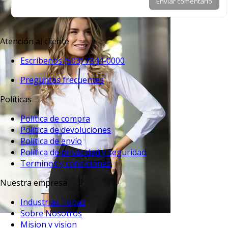
Enviar comentario
Atención al cliente
Escríbenos (503) 7844-0000
Preguntas frecuentes
Políticas
Política de compra
Política de devoluciones
Política de envío
Política de privacidad y seguridad
Terminos y condiciones
Nuestra empresa
Industrias Topaz
Sobre Nosotros
Mision y vision