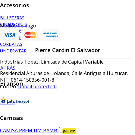
Accesorios
BILLETERAS
CINTURONES
Medios de pago
PAÑUELOS
CALCETINES
CORBATAS
Pierre Cardin El Salvador
UNDERWEAR
Industrias Topaz, Limitada de Capital Variable.
ATRÁS
Residencial Alturas de Holanda, Calle Antigua a Huizucar.
NIT: 0614-150356-001-8
Branson
Correo:
[email protected]
ATRÁS
Camisas
CAMISA PREMIUM BAMBÚ
¡NUEVO!