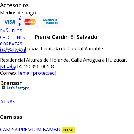
Accesorios
Medios de pago
BILLETERAS
CINTURONES
PAÑUELOS
Pierre Cardin El Salvador
CALCETINES
CORBATAS
Industrias Topaz, Limitada de Capital Variable.
UNDERWEAR
Residencial Alturas de Holanda, Calle Antigua a Huizucar.
NIT: 0614-150356-001-8
ATRÁS
Correo:
[email protected]
Branson
ATRÁS
Camisas
CAMISA PREMIUM BAMBÚ
¡NUEVO!