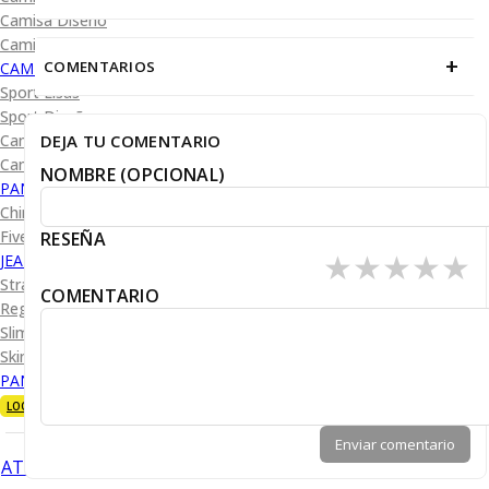
Camisa Diseño
Camisa Cuadro y Raya
+
COMENTARIOS
CAMISA SPORT
Sport Lisas
Sport Diseño
DEJA TU COMENTARIO
Camiseta Lisa
Camiseta Diseño
NOMBRE (OPCIONAL)
PANTALÓN CASUAL
Chino
Five Pocket
RESEÑA
★
★
★
★
★
JEANS
Straight Fit
COMENTARIO
Regular Fit
Slim Fit
Skinny Fit
PANTALÓN DE VESTIR
LOOKS
Enviar comentario
ATRÁS