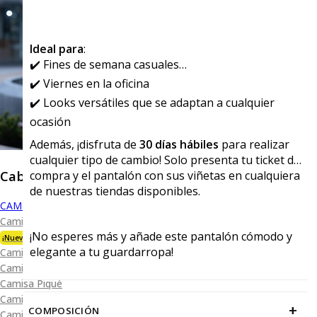
Ideal para
:
✔️ Fines de semana casuales
✔️ Viernes en la oficina
✔️ Looks versátiles que se adaptan a cualquier
ocasión
Además, ¡disfruta de
30 días hábiles
para realizar
cualquier tipo de cambio! Solo presenta tu ticket de
Caballero
compra y el pantalón con sus viñetas en cualquiera
de nuestras tiendas disponibles.
CAMISAS
Camisa Premium Bambú
¡No esperes más y añade este pantalón cómodo y
¡Nueva Colección!
elegante a tu guardarropa!
Camisa Blanca
Camisa Performance
Camisa Piqué
Camisa Oxford
+
COMPOSICIÓN
Camisa Lisa y Textura