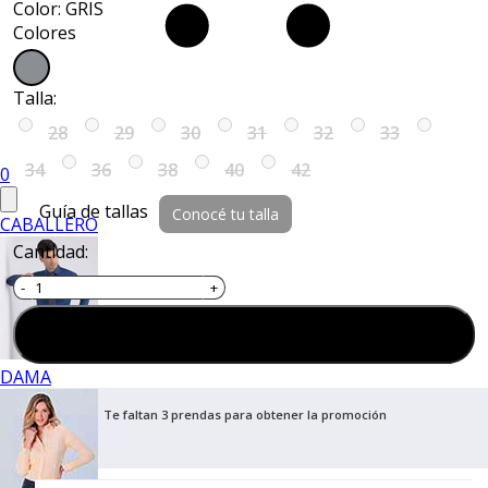
Color: GRIS
Colores
Talla:
28
29
30
31
32
33
34
36
38
40
42
0
Guía de tallas
Conocé tu talla
CABALLERO
Cantidad:
Agregar al carrito
DAMA
Te faltan 3 prendas para obtener la promoción