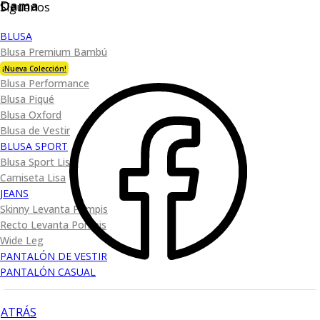
Dama
Síguenos
BLUSA
Blusa Premium Bambú
¡Nueva Colección!
Blusa Performance
Blusa Piqué
Blusa Oxford
Blusa de Vestir
BLUSA SPORT
Blusa Sport Lisa
Camiseta Lisa
JEANS
Skinny Levanta Pompis
Recto Levanta Pompis
Wide Leg
PANTALÓN DE VESTIR
PANTALÓN CASUAL
ATRÁS