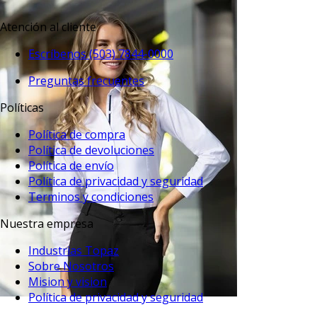
Atención al cliente
Escríbenos (503) 7844-0000
Preguntas frecuentes
Políticas
Política de compra
Política de devoluciones
Política de envío
Política de privacidad y seguridad
Terminos y condiciones
Nuestra empresa
Industrias Topaz
Sobre Nosotros
Mision y vision
Política de privacidad y seguridad