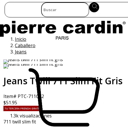
Inicio
Caballero
Jeans
Jeans Twill 711 Slim Fit Gris
Item# PTC-711C92
$51.95
TU TERCERA PRENDA GRATIS
1.3k
visualizaciones
711 twill slim fit