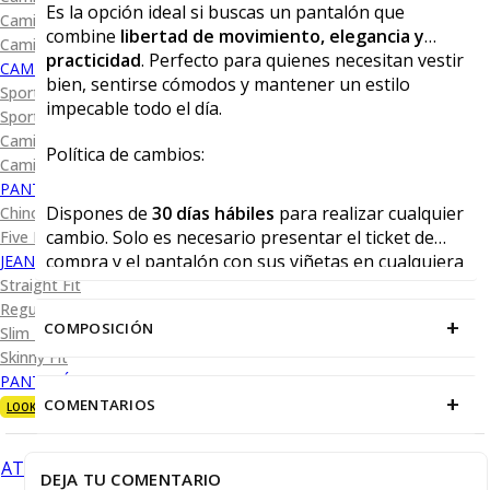
Es la opción ideal si buscas un pantalón que
Camisa Diseño
combine
libertad de movimiento, elegancia y
Camisa Cuadro y Raya
practicidad
. Perfecto para quienes necesitan vestir
CAMISA SPORT
bien, sentirse cómodos y mantener un estilo
Sport Lisas
impecable todo el día.
Sport Diseño
Camiseta Lisa
Política de cambios:
Camiseta Diseño
PANTALÓN CASUAL
Dispones de
30 días hábiles
para realizar cualquier
Chino
cambio. Solo es necesario presentar el ticket de
Five Pocket
compra y el pantalón con sus viñetas en cualquiera
JEANS
de nuestras tiendas físicas.
Straight Fit
Regular Fit
+
COMPOSICIÓN
Slim Fit
Skinny Fit
PANTALÓN DE VESTIR
+
COMENTARIOS
LOOKS
ATRÁS
DEJA TU COMENTARIO