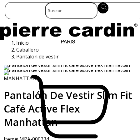
Inicio
Caballero
Pantalon de vestir
MANHATTAN
Pantalón De Vestir Slim Fit
Café Active Flex
Manhattan
Item# MPA-000334