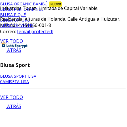
BLUSA ORGANIC BAMBÚ
¡NUEVO!
Industrias Topaz, Limitada de Capital Variable.
BLUSA PERFORMANCE
BLUSA PIQUÉ
Residencial Alturas de Holanda, Calle Antigua a Huizucar.
BLUSA OXFORD
NIT: 0614-150356-001-8
BLUSA DE VESTIR
Correo:
[email protected]
VER TODO
ATRÁS
Blusa Sport
BLUSA SPORT LISA
CAMISETA LISA
VER TODO
ATRÁS