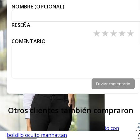
NOMBRE (OPCIONAL)
RESEÑA
★
★
★
★
★
COMENTARIO
Enviar comentario
Otros clientes también compraron
A
d
CO