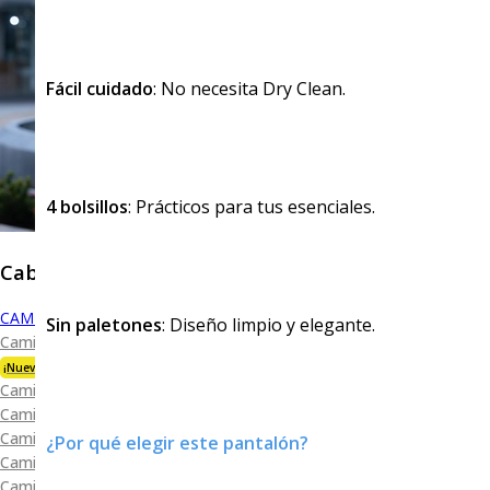
Fácil cuidado
: No necesita Dry Clean.
4 bolsillos
: Prácticos para tus esenciales.
Caballero
CAMISAS
Sin paletones
: Diseño limpio y elegante.
Camisa Premium Bambú
¡Nueva Colección!
Camisa Blanca
Camisa Performance
Camisa Piqué
¿Por qué elegir este pantalón?
Camisa Oxford
Camisa Lisa y Textura