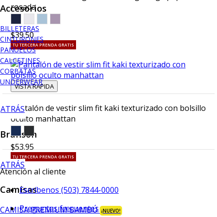
rosada
Accesorios
BILLETERAS
$39.50
CINTURONES
TU TERCERA PRENDA GRATIS
PAÑUELOS
CALCETINES
CORBATAS
UNDERWEAR
VISTA RAPIDA
Pantalón de vestir slim fit kaki texturizado con bolsillo
ATRÁS
oculto manhattan
Branson
$53.95
TU TERCERA PRENDA GRATIS
ATRÁS
Atención al cliente
Camisas
Escríbenos (503) 7844-0000
Preguntas frecuentes
CAMISA PREMIUM BAMBÚ
¡NUEVO!