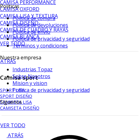
CAMISA PERFORMANCE
Políticas
CAMISA OXFORD
CAMISA LISA Y TEXTURA
Política de compra
CAMISA DISEÑO
Política de devoluciones
CAMISA DE CUADRO Y RAYAS
Política de envío
CAMISA BLANCA
Política de privacidad y seguridad
VER TODO
Terminos y condiciones
Nuestra empresa
ATRÁS
Industrias Topaz
Sobre Nosotros
Camisa sport
Mision y vision
Política de privacidad y seguridad
SPORT LISA
SPORT DISEÑO
Síguenos
CAMISETA LISA
CAMISETA DISEÑO
VER TODO
ATRÁS