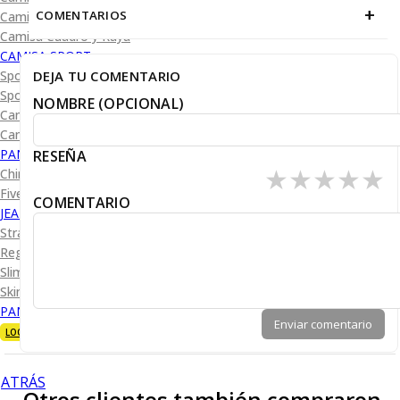
+
COMENTARIOS
Camisa Diseño
Camisa Cuadro y Raya
CAMISA SPORT
DEJA TU COMENTARIO
Sport Lisas
Sport Diseño
NOMBRE (OPCIONAL)
Camiseta Lisa
Camiseta Diseño
PANTALÓN CASUAL
RESEÑA
★
★
★
★
★
Chino
Five Pocket
COMENTARIO
JEANS
Straight Fit
Regular Fit
Slim Fit
Skinny Fit
PANTALÓN DE VESTIR
Enviar comentario
LOOKS
ATRÁS
Otros clientes también compraron