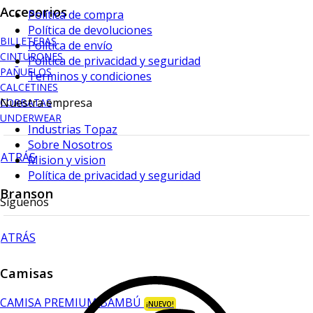
Accesorios
Política de compra
Política de devoluciones
BILLETERAS
Política de envío
CINTURONES
Política de privacidad y seguridad
PAÑUELOS
Terminos y condiciones
CALCETINES
Nuestra empresa
CORBATAS
UNDERWEAR
Industrias Topaz
Sobre Nosotros
ATRÁS
Mision y vision
Política de privacidad y seguridad
Branson
Síguenos
ATRÁS
Camisas
CAMISA PREMIUM BAMBÚ
¡NUEVO!