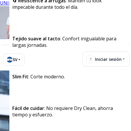
🔄
Resistente a arrugas
: Mantén tu look
UNIFORMES
impecable durante todo el día.
Tejido suave al tacto
: Confort inigualable para
largas jornadas.
Iniciar sesión
SV
Slim Fit
: Corte moderno.
Fácil de cuidar
: No requiere Dry Clean, ahorra
tiempo y esfuerzo.