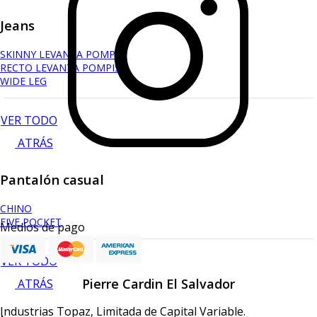
Jeans
SKINNY LEVANTA POMPIS
RECTO LEVANTA POMPIS
WIDE LEG
VER TODO
ATRÁS
Pantalón casual
CHINO
FIVE POCKET
Medios de pago
VER TODO
Pierre Cardin El Salvador
ATRÁS
Industrias Topaz, Limitada de Capital Variable.