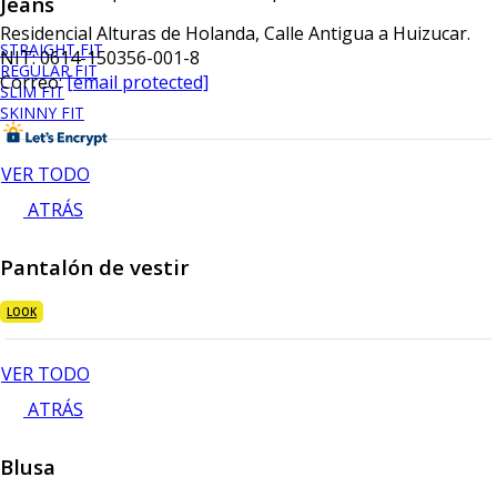
Jeans
Residencial Alturas de Holanda, Calle Antigua a Huizucar.
STRAIGHT FIT
NIT: 0614-150356-001-8
REGULAR FIT
Correo:
[email protected]
SLIM FIT
SKINNY FIT
VER TODO
ATRÁS
Pantalón de vestir
LOOK
VER TODO
ATRÁS
Blusa