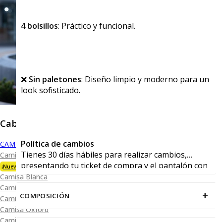
4 bolsillos
: Práctico y funcional.
❌
Sin paletones
: Diseño limpio y moderno para un
look sofisticado.
Caballero
Política de cambios
CAMISAS
Tienes 30 días hábiles para realizar cambios,
Camisa Premium Bambú
presentando tu ticket de compra y el pantalón con
¡Nueva Colección!
sus viñetas en cualquiera de nuestras tiendas.
Camisa Blanca
Camisa Performance
+
COMPOSICIÓN
Camisa Piqué
Camisa Oxford
Camisa Lisa y Textura