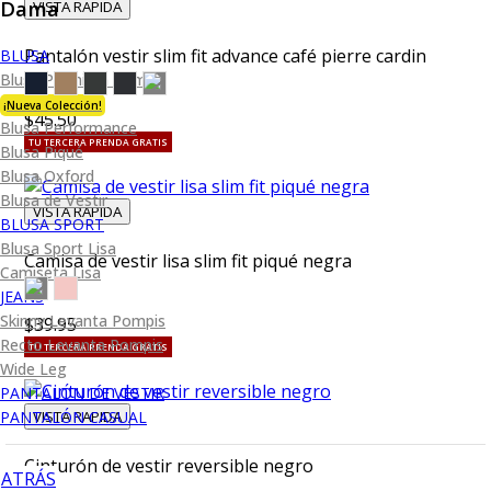
Dama
VISTA RAPIDA
Pantalón vestir slim fit advance café pierre cardin
BLUSA
Blusa Premium Bambú
¡Nueva Colección!
$45.50
Blusa Performance
TU TERCERA PRENDA GRATIS
Blusa Piqué
Blusa Oxford
Blusa de Vestir
VISTA RAPIDA
BLUSA SPORT
Blusa Sport Lisa
Camisa de vestir lisa slim fit piqué negra
Camiseta Lisa
JEANS
Skinny Levanta Pompis
$39.95
Recto Levanta Pompis
TU TERCERA PRENDA GRATIS
Wide Leg
PANTALÓN DE VESTIR
PANTALÓN CASUAL
VISTA RAPIDA
Cinturón de vestir reversible negro
ATRÁS