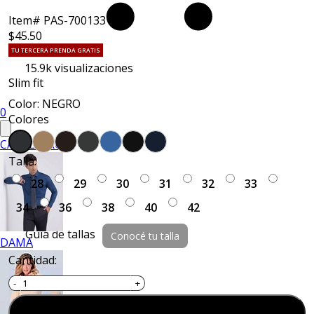
Item# PAS-700133
$45.50
TU TERCERA PRENDA GRATIS
15.9k
visualizaciones
Slim fit
Color: NEGRO
0
Colores
CABALLERO
Talla:
28
29
30
31
32
33
34
36
38
40
42
Guía de tallas
Conocé tu talla
DAMA
Cantidad: