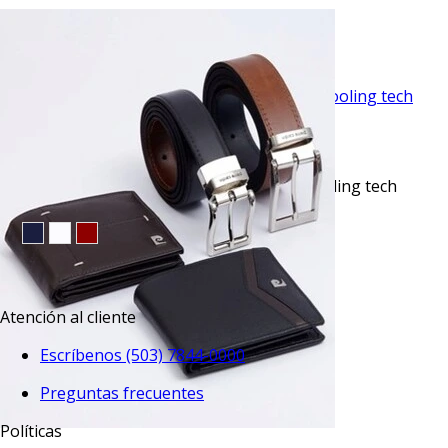
$36.50
TU TERCERA PRENDA GRATIS
VISTA RAPIDA
Camisa sport lisa slim fit manga corta cooling tech
negra
$35.50
TU TERCERA PRENDA GRATIS
Atención al cliente
Escríbenos (503) 7844-0000
Preguntas frecuentes
Políticas