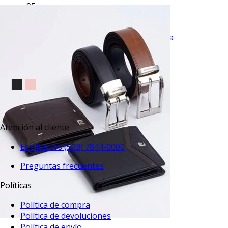
$53.95
TU TERCERA PRENDA GRATIS
VISTA RAPIDA
Camisa de vestir lisa slim fit piqué blanca
$39.95
TU TERCERA PRENDA GRATIS
Atención al cliente
Escríbenos (503) 7844-0000
Preguntas frecuentes
Políticas
Política de compra
Política de devoluciones
Política de envío