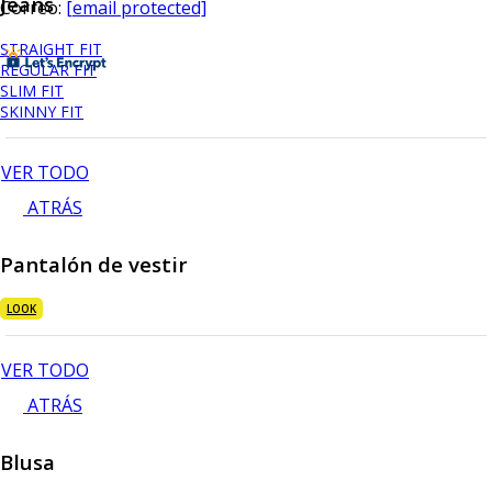
Jeans
Correo:
[email protected]
STRAIGHT FIT
REGULAR FIT
SLIM FIT
SKINNY FIT
VER TODO
ATRÁS
Pantalón de vestir
LOOK
VER TODO
ATRÁS
Blusa