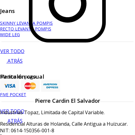
Jeans
SKINNY LEVANTA POMPIS
RECTO LEVANTA POMPIS
WIDE LEG
VER TODO
ATRÁS
Pantalón casual
Medios de pago
CHINO
FIVE POCKET
Pierre Cardin El Salvador
VER TODO
Industrias Topaz, Limitada de Capital Variable.
ATRÁS
Residencial Alturas de Holanda, Calle Antigua a Huizucar.
NIT: 0614-150356-001-8