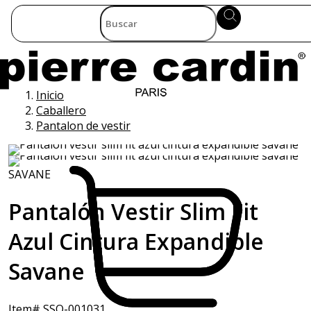
Inicio
Caballero
Pantalon de vestir
SAVANE
Pantalón Vestir Slim Fit
Azul Cintura Expandible
Savane
Item# SSO-001031