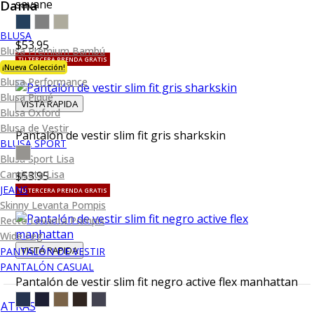
Dama
savane
BLUSA
$53.95
Blusa Premium Bambú
TU TERCERA PRENDA GRATIS
¡Nueva Colección!
Blusa Performance
Blusa Piqué
VISTA RAPIDA
Blusa Oxford
Blusa de Vestir
Pantalón de vestir slim fit gris sharkskin
BLUSA SPORT
Blusa Sport Lisa
Camiseta Lisa
$53.95
JEANS
TU TERCERA PRENDA GRATIS
Skinny Levanta Pompis
Recto Levanta Pompis
Wide Leg
VISTA RAPIDA
PANTALÓN DE VESTIR
PANTALÓN CASUAL
Pantalón de vestir slim fit negro active flex manhattan
ATRÁS