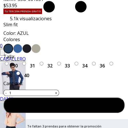
$53.95
TU TERCERA PRENDA GRATIS
5.1k
visualizaciones
Slim fit
Color: AZUL
Colores
0
Talla:
CABALLERO
30
31
32
33
34
36
38
40
Cantidad:
DAMA
Agregar al carrito
Te faltan 3 prendas para obtener la promoción