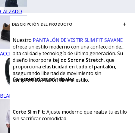
CALZADO
+
DESCRIPCIÓN DEL PRODUCTO
Nuestro
PANTALÓN DE VESTIR SLIM FIT SAVANE
ofrece un estilo moderno con una confección de
alta calidad y tecnología de última generación. Su
ACCESORIOS
diseño incorpora
tejido Sorona Stretch
, que
proporciona
elasticidad en todo el pantalón
,
asegurando libertad de movimiento sin
Características principales:
comprometer la forma ni el estilo.
BLANCOS
Corte Slim Fit:
Ajuste moderno que realza tu estilo
sin sacrificar comodidad.