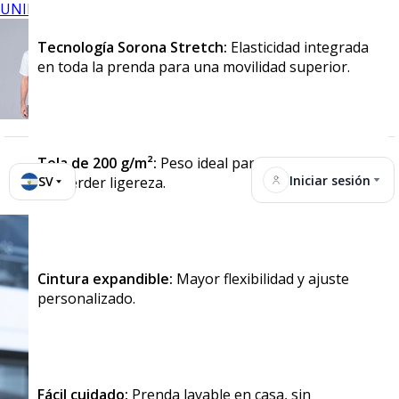
UNIFORMES
Tecnología Sorona Stretch:
Elasticidad integrada
en toda la prenda para una movilidad superior.
Tela de 200 g/m²:
Peso ideal para brindar cuerpo
Iniciar sesión
SV
sin perder ligereza.
Cintura expandible:
Mayor flexibilidad y ajuste
personalizado.
Fácil cuidado:
Prenda lavable en casa, sin