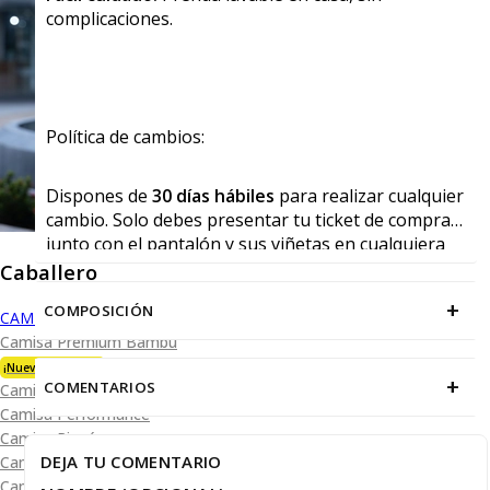
complicaciones.
Política de cambios:
Dispones de
30 días hábiles
para realizar cualquier
cambio. Solo debes presentar tu ticket de compra
junto con el pantalón y sus viñetas en cualquiera
de nuestras tiendas físicas.
Caballero
+
COMPOSICIÓN
CAMISAS
Camisa Premium Bambú
¡Nueva Colección!
+
COMENTARIOS
Camisa Blanca
Camisa Performance
Camisa Piqué
DEJA TU COMENTARIO
Camisa Oxford
Camisa Lisa y Textura