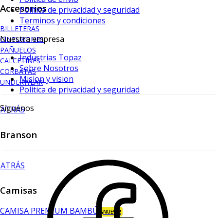
Accesorios
Política de privacidad y seguridad
Terminos y condiciones
BILLETERAS
Nuestra empresa
CINTURONES
PAÑUELOS
Industrias Topaz
CALCETINES
Sobre Nosotros
CORBATAS
Mision y vision
UNDERWEAR
Política de privacidad y seguridad
Síguenos
ATRÁS
Branson
ATRÁS
Camisas
CAMISA PREMIUM BAMBÚ
¡NUEVO!