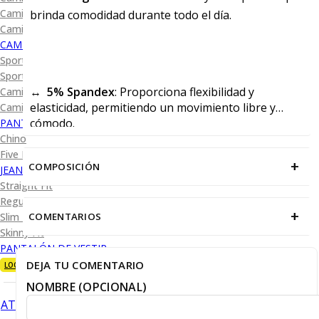
Camisa Diseño
brinda comodidad durante todo el día.
Camisa Cuadro y Raya
CAMISA SPORT
Sport Lisas
Sport Diseño
↔️
5% Spandex
: Proporciona flexibilidad y
Camiseta Lisa
elasticidad, permitiendo un movimiento libre y
Camiseta Diseño
cómodo.
PANTALÓN CASUAL
Chino
Five Pocket
+
COMPOSICIÓN
JEANS
Straight Fit
Regular Fit
+
COMENTARIOS
Slim Fit
Skinny Fit
PANTALÓN DE VESTIR
DEJA TU COMENTARIO
LOOKS
NOMBRE (OPCIONAL)
ATRÁS