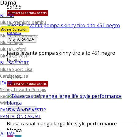
Dama
$51.95
TU TERCERA PRENDA GRATIS
BLUSA
Blusa Premium Bambú
¡Nueva Colección!
Blusa Performance
VISTA RAPIDA
Blusa Piqué
Blusa Oxford
Jeans levanta pompa skinny tiro alto 451 negro
Blusa de Vestir
básico
BLUSA SPORT
Blusa Sport Lisa
Camiseta Lisa
$51.95
JEANS
TU TERCERA PRENDA GRATIS
Skinny Levanta Pompis
Recto Levanta Pompis
Wide Leg
PANTALÓN DE VESTIR
VISTA RAPIDA
PANTALÓN CASUAL
Blusa casual manga larga life style performance
blanca
ATRÁS