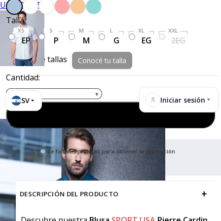
UNIFORMES
Talla:
XS
S
M
L
XL
XXL
EP
P
M
G
EG
2EG
Guía de tallas
Conocé tu talla
Cantidad:
Iniciar sesión
SV
Agregar al carrito
Te faltan 3 prendas para obtener la promoción
+
DESCRIPCIÓN DEL PRODUCTO
Descubre nuestra
Blusa
SPORT LISA
Pierre Cardin
,