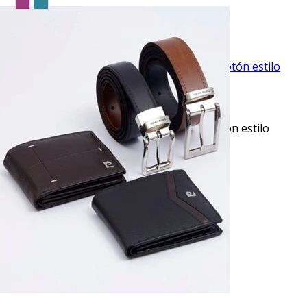
$46.50
TU TERCERA PRENDA GRATIS
VISTA RAPIDA
Jeans levanta pompa tiro alto con un botón estilo
recto 461 azul oscuro
$51.95
TU TERCERA PRENDA GRATIS
VISTA RAPIDA
Jeans 721 skinny twill stretch azul