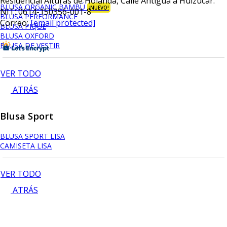
Residencial Alturas de Holanda, Calle Antigua a Huizucar.
BLUSA ORGANIC BAMBÚ
¡NUEVO!
NIT: 0614-150356-001-8
BLUSA PERFORMANCE
Correo:
[email protected]
BLUSA PIQUÉ
BLUSA OXFORD
BLUSA DE VESTIR
VER TODO
ATRÁS
Blusa Sport
BLUSA SPORT LISA
CAMISETA LISA
VER TODO
ATRÁS