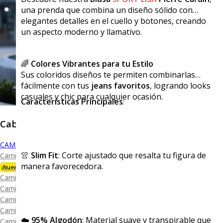
una prenda que combina un diseño sólido con
elegantes detalles en el cuello y botones, creando
un aspecto moderno y llamativo.
🌈
Colores Vibrantes para tu Estilo
Sus coloridos diseños te permiten combinarlas
fácilmente con tus
jeans favoritos
, logrando looks
casuales y chic para cualquier ocasión.
Características Principales
:
Caballero
CAMISAS
👚
Slim Fit
: Corte ajustado que resalta tu figura de
Camisa Premium Bambú
manera favorecedora.
¡Nueva Colección!
Camisa Blanca
Camisa Performance
Camisa Piqué
Camisa Oxford
☁️
95% Algodón
: Material suave y transpirable que
Camisa Lisa y Textura