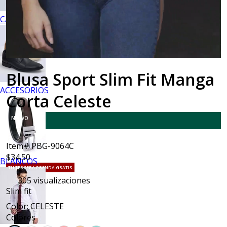
CALZADO
Blusa Sport Slim Fit Manga
ACCESORIOS
Corta Celeste
NUEVO
Item# PBG-9064C
$34.50
BLANCOS
TU TERCERA PRENDA GRATIS
305
visualizaciones
Slim fit
Color: CELESTE
Colores