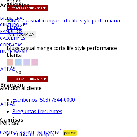
$51.95
Accesorios
TU TERCERA PRENDA GRATIS
BILLETERAS
CINTURONES
PAÑUELOS
VISTA RAPIDA
CALCETINES
CORBATAS
Blusa casual manga corta life style performance
UNDERWEAR
blanca
ATRÁS
$46.50
TU TERCERA PRENDA GRATIS
Branson
Atención al cliente
Escríbenos (503) 7844-0000
ATRÁS
Preguntas frecuentes
Camisas
Políticas
CAMISA PREMIUM BAMBÚ
¡NUEVO!
Política de compra