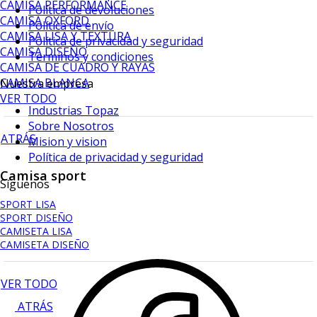
CAMISA PERFORMANCE
Política de devoluciones
CAMISA OXFORD
Política de envío
CAMISA LISA Y TEXTURA
Política de privacidad y seguridad
CAMISA DISEÑO
Terminos y condiciones
CAMISA DE CUADRO Y RAYAS
CAMISA BLANCA
Nuestra empresa
VER TODO
Industrias Topaz
Sobre Nosotros
ATRÁS
Mision y vision
Política de privacidad y seguridad
Camisa sport
Síguenos
SPORT LISA
SPORT DISEÑO
CAMISETA LISA
CAMISETA DISEÑO
VER TODO
ATRÁS