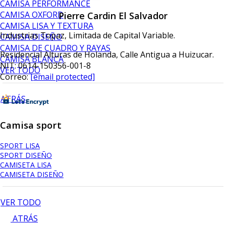
CAMISA PERFORMANCE
CAMISA OXFORD
Pierre Cardin El Salvador
CAMISA LISA Y TEXTURA
Industrias Topaz, Limitada de Capital Variable.
CAMISA DISEÑO
CAMISA DE CUADRO Y RAYAS
Residencial Alturas de Holanda, Calle Antigua a Huizucar.
CAMISA BLANCA
NIT: 0614-150356-001-8
VER TODO
Correo:
[email protected]
ATRÁS
Camisa sport
SPORT LISA
SPORT DISEÑO
CAMISETA LISA
CAMISETA DISEÑO
VER TODO
ATRÁS