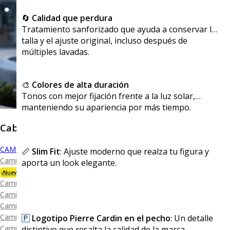
🔄
Calidad que perdura
Tratamiento sanforizado que ayuda a conservar la
talla y el ajuste original, incluso después de
múltiples lavadas.
🎨
Colores de alta duración
Tonos con mejor fijación frente a la luz solar,
manteniendo su apariencia por más tiempo.
Caballero
CAMISAS
📏
Slim Fit
: Ajuste moderno que realza tu figura y
Camisa Premium Bambú
aporta un look elegante.
¡Nueva Colección!
Camisa Blanca
Camisa Performance
Camisa Piqué
Camisa Oxford
🇵
Logotipo Pierre Cardin en el pecho
: Un detalle
Camisa Lisa y Textura
distintivo que resalta la calidad de la marca.