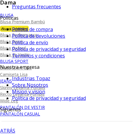
Dama
Preguntas frecuentes
BLUSA
Políticas
Blusa Premium Bambú
Política de compra
¡Nueva Colección!
Blusa Performance
Política de devoluciones
Blusa Piqué
Política de envío
Blusa Oxford
Política de privacidad y seguridad
Blusa de Vestir
Terminos y condiciones
BLUSA SPORT
Nuestra empresa
Blusa Sport Lisa
Camiseta Lisa
Industrias Topaz
JEANS
Sobre Nosotros
Skinny Levanta Pompis
Mision y vision
Recto Levanta Pompis
Política de privacidad y seguridad
Wide Leg
PANTALÓN DE VESTIR
Síguenos
PANTALÓN CASUAL
ATRÁS