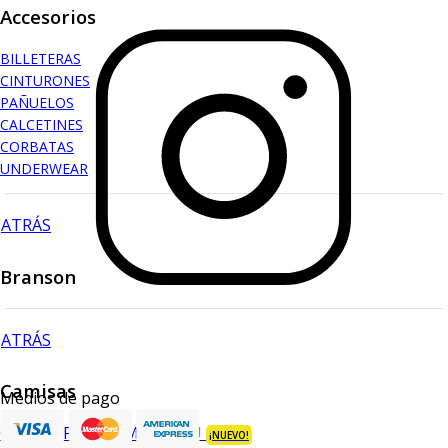
Accesorios
BILLETERAS
CINTURONES
PAÑUELOS
CALCETINES
CORBATAS
UNDERWEAR
ATRÁS
Branson
ATRÁS
Camisas
Medios de pago
CAMISA PREMIUM BAMBÚ
¡NUEVO!