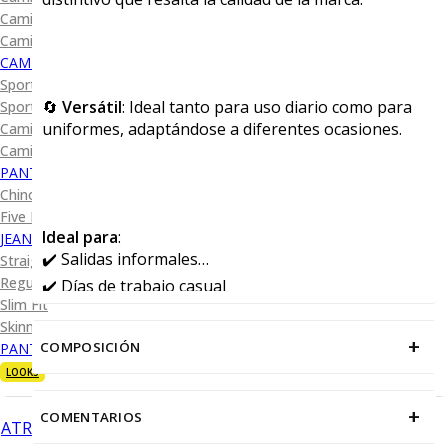
Camisa Diseño
Camisa Cuadro y Raya
CAMISA SPORT
Sport Lisas
🔄
Versátil
: Ideal tanto para uso diario como para
Sport Diseño
uniformes, adaptándose a diferentes ocasiones.
Camiseta Lisa
Camiseta Diseño
PANTALÓN CASUAL
Chino
Five Pocket
Ideal para
:
JEANS
✔️ Salidas informales
Straight Fit
Regular Fit
✔️ Días de trabajo casual
Slim Fit
✔️ Uniformes con estilo
Skinny Fit
+
COMPOSICIÓN
PANTALÓN DE VESTIR
LOOKS
+
COMENTARIOS
ATRÁS