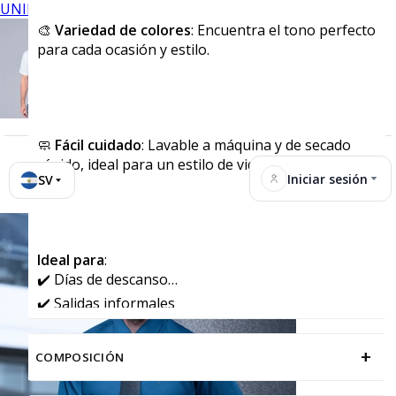
UNIFORMES
🎨
Variedad de colores
: Encuentra el tono perfecto
para cada ocasión y estilo.
🧼
Fácil cuidado
: Lavable a máquina y de secado
rápido, ideal para un estilo de vida activo.
Iniciar sesión
SV
Ideal para
:
✔️ Días de descanso
✔️ Salidas informales
✔️ Actividades deportivas y recreativas
+
COMPOSICIÓN