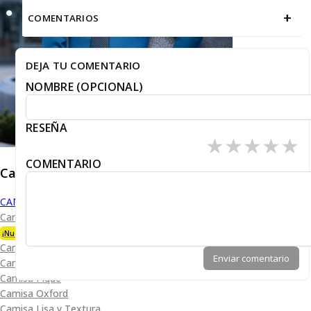
+
COMENTARIOS
DEJA TU COMENTARIO
NOMBRE (OPCIONAL)
RESEÑA
★
★
★
★
★
COMENTARIO
Caballero
CAMISAS
Camisa Premium Bambú
¡Nueva Colección!
Camisa Blanca
Enviar comentario
Camisa Performance
Camisa Piqué
Camisa Oxford
Camisa Lisa y Textura