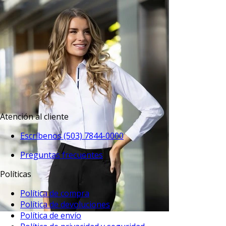
EVENTO ESPECIAL
VISTA RAPIDA
Jeans 731 straight fit negro
$51.95
TU TERCERA PRENDA GRATIS
Atención al cliente
Escríbenos (503) 7844-0000
Preguntas frecuentes
Políticas
Política de compra
Política de devoluciones
Política de envío