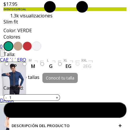
$17.95
EVENTO ESPECIAL
1.3k
visualizaciones
Slim fit
Color: VERDE
Colores
0
Talla:
CABALLERO
S
M
L
XL
XXL
P
M
G
EG
2EG
Guía de tallas
Conocé tu talla
Cantidad:
DAMA
Agregar al carrito
+
DESCRIPCIÓN DEL PRODUCTO