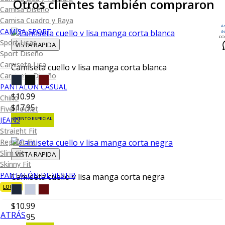
Otros clientes también compraron
Camisa Diseño
Camisa Cuadro y Raya
A
CAMISA SPORT
d
CO
Sport Lisas
VISTA RAPIDA
Sport Diseño
Camiseta Lisa
Camiseta cuello v lisa manga corta blanca
Camiseta Diseño
PANTALÓN CASUAL
$10.99
Chino
$17.95
Five Pocket
EVENTO ESPECIAL
JEANS
Straight Fit
Regular Fit
Slim Fit
VISTA RAPIDA
Skinny Fit
PANTALÓN DE VESTIR
Camiseta cuello v lisa manga corta negra
LOOKS
$10.99
ATRÁS
$17.95