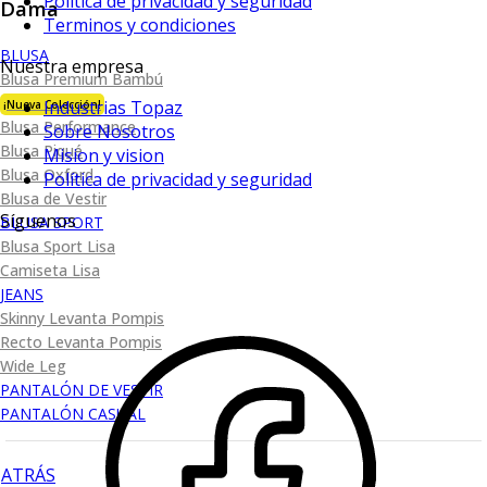
Política de privacidad y seguridad
Dama
Terminos y condiciones
BLUSA
Nuestra empresa
Blusa Premium Bambú
Industrias Topaz
¡Nueva Colección!
Blusa Performance
Sobre Nosotros
Blusa Piqué
Mision y vision
Blusa Oxford
Política de privacidad y seguridad
Blusa de Vestir
Síguenos
BLUSA SPORT
Blusa Sport Lisa
Camiseta Lisa
JEANS
Skinny Levanta Pompis
Recto Levanta Pompis
Wide Leg
PANTALÓN DE VESTIR
PANTALÓN CASUAL
ATRÁS