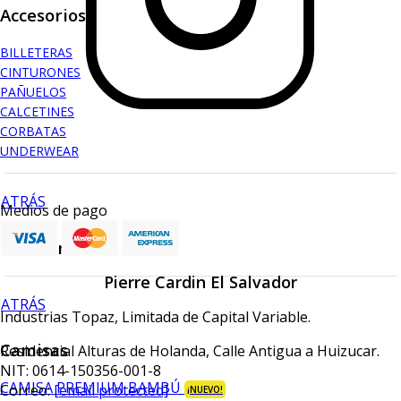
Accesorios
BILLETERAS
CINTURONES
PAÑUELOS
CALCETINES
CORBATAS
UNDERWEAR
ATRÁS
Medios de pago
Branson
Pierre Cardin El Salvador
ATRÁS
Industrias Topaz, Limitada de Capital Variable.
Camisas
Residencial Alturas de Holanda, Calle Antigua a Huizucar.
NIT: 0614-150356-001-8
CAMISA PREMIUM BAMBÚ
Correo:
[email protected]
¡NUEVO!