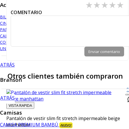
★
★
★
★
★
Accesorios
COMENTARIO
BILLETERAS
CINTURONES
PAÑUELOS
CALCETINES
CORBATAS
UNDERWEAR
Enviar comentario
ATRÁS
Otros clientes también compraron
Branson
A
d
CO
ATRÁS
VISTA RAPIDA
Camisas
Pantalón de vestir slim fit stretch impermeable beige
CAMISA PREMIUM BAMBÚ
manhattan
¡NUEVO!