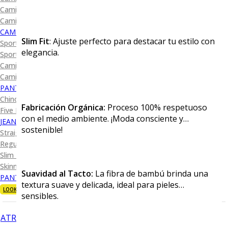
Camisa Diseño
Camisa Cuadro y Raya
CAMISA SPORT
Slim Fit
: Ajuste perfecto para destacar tu estilo con
Sport Lisas
elegancia.
Sport Diseño
Camiseta Lisa
Camiseta Diseño
PANTALÓN CASUAL
Chino
Fabricación Orgánica:
Proceso 100% respetuoso
Five Pocket
con el medio ambiente. ¡Moda consciente y
JEANS
sostenible!
Straight Fit
Regular Fit
Slim Fit
Skinny Fit
Suavidad al Tacto:
La fibra de bambú brinda una
PANTALÓN DE VESTIR
textura suave y delicada, ideal para pieles
LOOKS
sensibles.
ATRÁS