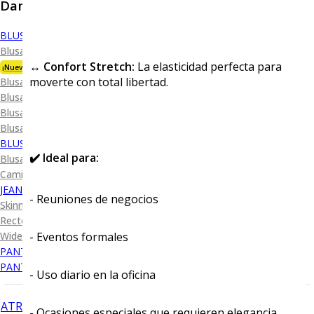
Dama
BLUSA
Blusa Premium Bambú
↔️ Confort Stretch:
La elasticidad perfecta para
¡Nueva Colección!
moverte con total libertad.
Blusa Performance
Blusa Piqué
Blusa Oxford
Blusa de Vestir
BLUSA SPORT
✔️ Ideal para:
Blusa Sport Lisa
Camiseta Lisa
JEANS
- Reuniones de negocios
Skinny Levanta Pompis
Recto Levanta Pompis
Wide Leg
- Eventos formales
PANTALÓN DE VESTIR
PANTALÓN CASUAL
- Uso diario en la oficina
ATRÁS
- Ocasiones especiales que requieren elegancia