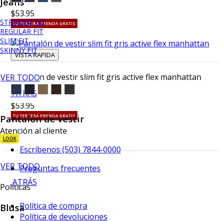
Jeans
$53.95
STRAIGHT FIT
TU TERCERA PRENDA GRATIS
REGULAR FIT
SLIM FIT
SKINNY FIT
VISTA RAPIDA
Pantalón de vestir slim fit gris active flex manhattan
VER TODO
ATRÁS
$53.95
Pantalón de vestir
TU TERCERA PRENDA GRATIS
Atención al cliente
LOOK
Escríbenos (503) 7844-0000
VER TODO
Preguntas frecuentes
ATRÁS
Políticas
Política de compra
Blusa
Política de devoluciones