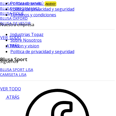
Política de envío
BLUSA ORGANIC BAMBÚ
¡NUEVO!
BLUSA PERFORMANCE
Política de privacidad y seguridad
BLUSA PIQUÉ
Terminos y condiciones
BLUSA OXFORD
BLUSA DE VESTIR
Nuestra empresa
Industrias Topaz
VER TODO
Sobre Nosotros
ATRÁS
Mision y vision
Política de privacidad y seguridad
Blusa Sport
Síguenos
BLUSA SPORT LISA
CAMISETA LISA
VER TODO
ATRÁS