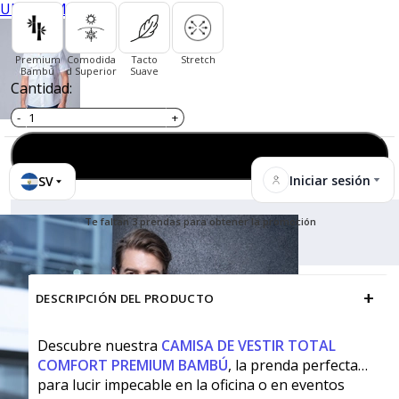
UNIFORMES
Premium
Comodida
Tacto
Stretch
Bambú
d Superior
Suave
Cantidad:
Agregar al carrito
Iniciar sesión
SV
Te faltan 3 prendas para obtener la promoción
+
DESCRIPCIÓN DEL PRODUCTO
Descubre nuestra
CAMISA DE VESTIR TOTAL
COMFORT PREMIUM BAMBÚ
, la prenda perfecta
para lucir impecable en la oficina o en eventos