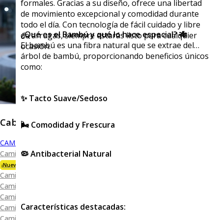
formales. Gracias a su diseño, ofrece una libertad
de movimiento excepcional y comodidad durante
todo el día. Con tecnología de fácil cuidado y libre
¿Qué es el Bambú y qué lo hace especial? 🎋
de arrugas, siempre estarás listo para cualquier
El bambú es una fibra natural que se extrae del
ocasión.
árbol de bambú, proporcionando beneficios únicos
como:
✨ Tacto Suave/Sedoso
Caballero
🌬️ Comodidad y Frescura
CAMISAS
🦠 Antibacterial Natural
Camisa Premium Bambú
¡Nueva Colección!
Camisa Blanca
Camisa Performance
Camisa Piqué
Características destacadas:
Camisa Oxford
Camisa Lisa y Textura