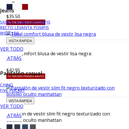
Jeans
$35.50
SKINNY LEVANTA POMPIS
TU TERCERA PRENDA GRATIS
RECTO LEVANTA POMPIS
WIDE LEG
VISTA RAPIDA
VER TODO
Total comfort blusa de vestir lisa negra
ATRÁS
$42.95
Pantalón casual
TU TERCERA PRENDA GRATIS
CHINO
FIVE POCKET
VISTA RAPIDA
VER TODO
Pantalón de vestir slim fit negro texturizado con
ATRÁS
bolsillo oculto manhattan