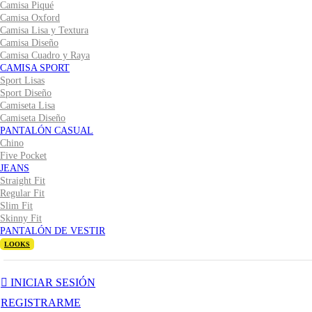
Camisa Piqué
Camisa Oxford
Camisa Lisa y Textura
Camisa Diseño
Camisa Cuadro y Raya
CAMISA SPORT
Sport Lisas
Sport Diseño
Camiseta Lisa
Camiseta Diseño
PANTALÓN CASUAL
Chino
Five Pocket
JEANS
Straight Fit
Regular Fit
Slim Fit
Skinny Fit
PANTALÓN DE VESTIR
LOOKS
INICIAR SESIÓN
REGISTRARME