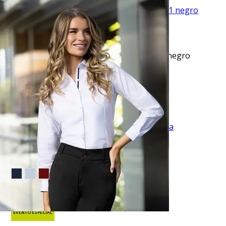
VISTA RAPIDA
Jeans levanta pompa skinny tiro alto 451 negro
básico
$51.95
TU TERCERA PRENDA GRATIS
VISTA RAPIDA
Camiseta cuello v lisa manga corta negra
$10.99
$17.95
EVENTO ESPECIAL