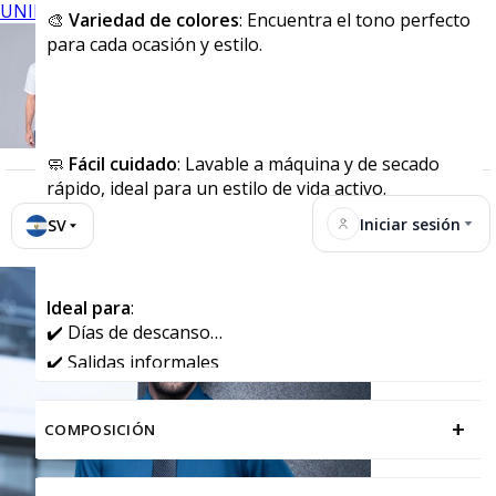
UNIFORMES
🎨
Variedad de colores
: Encuentra el tono perfecto
para cada ocasión y estilo.
🧼
Fácil cuidado
: Lavable a máquina y de secado
rápido, ideal para un estilo de vida activo.
Iniciar sesión
SV
Ideal para
:
✔️ Días de descanso
✔️ Salidas informales
✔️ Actividades deportivas y recreativas
+
COMPOSICIÓN