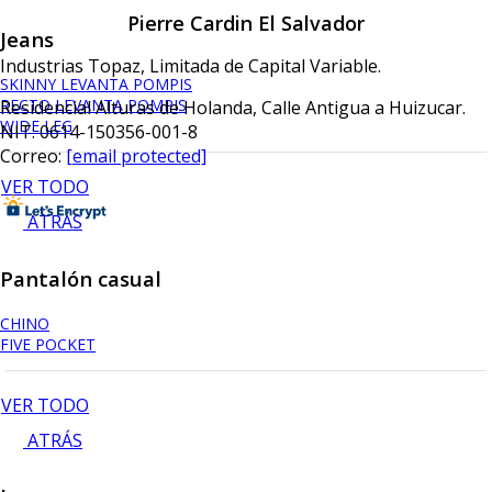
Pierre Cardin El Salvador
Jeans
Industrias Topaz, Limitada de Capital Variable.
SKINNY LEVANTA POMPIS
RECTO LEVANTA POMPIS
Residencial Alturas de Holanda, Calle Antigua a Huizucar.
WIDE LEG
NIT: 0614-150356-001-8
Correo:
[email protected]
VER TODO
ATRÁS
Pantalón casual
CHINO
FIVE POCKET
VER TODO
ATRÁS