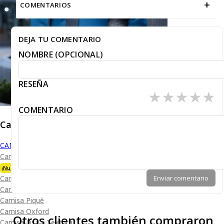
+
COMENTARIOS
DEJA TU COMENTARIO
NOMBRE (OPCIONAL)
RESEÑA
★
★
★
★
★
COMENTARIO
Caballero
CAMISAS
Camisa Premium Bambú
¡Nueva Colección!
Enviar comentario
Camisa Blanca
Camisa Performance
Camisa Piqué
Camisa Oxford
Otros clientes también compraron
Camisa Lisa y Textura