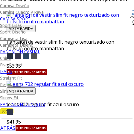
Camisa Diseño
A
Camisa Cuadro y Raya
d
CO
CAMISA SPORT
Sport Lisas
VISTA RAPIDA
Sport Diseño
Camiseta Lisa
Pantalón de vestir slim fit negro texturizado con
Camiseta Diseño
bolsillo oculto manhattan
PANTALÓN CASUAL
Chino
Five Pocket
$53.95
JEANS
TU TERCERA PRENDA GRATIS
Straight Fit
Regular Fit
VISTA RAPIDA
Slim Fit
Skinny Fit
Jeans 702 regular fit azul oscuro
PANTALÓN DE VESTIR
LOOKS
$41.95
ATRÁS
TU TERCERA PRENDA GRATIS