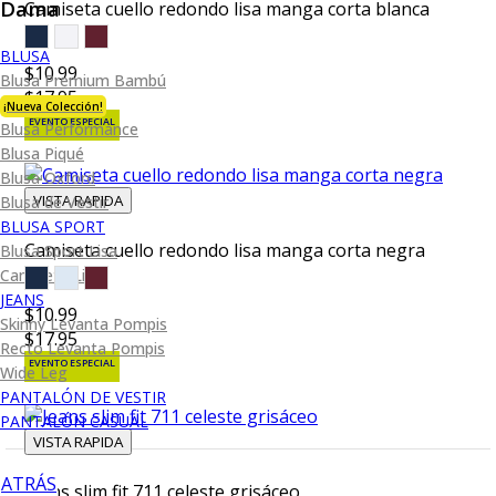
Dama
Camiseta cuello redondo lisa manga corta blanca
BLUSA
$10.99
Blusa Premium Bambú
$17.95
¡Nueva Colección!
EVENTO ESPECIAL
Blusa Performance
Blusa Piqué
Blusa Oxford
VISTA RAPIDA
Blusa de Vestir
BLUSA SPORT
Camiseta cuello redondo lisa manga corta negra
Blusa Sport Lisa
Camiseta Lisa
JEANS
$10.99
Skinny Levanta Pompis
$17.95
Recto Levanta Pompis
EVENTO ESPECIAL
Wide Leg
PANTALÓN DE VESTIR
PANTALÓN CASUAL
VISTA RAPIDA
ATRÁS
Jeans slim fit 711 celeste grisáceo