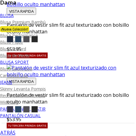
Dama
VISTA RAPIDA
BLUSA
Blusa Premium Bambú
Pantalón de vestir slim fit azul texturizado con bolsillo
¡Nueva Colección!
oculto manhattan
Blusa Performance
Blusa Piqué
Blusa Oxford
$53.95
Blusa de Vestir
TU TERCERA PRENDA GRATIS
BLUSA SPORT
Blusa Sport Lisa
Camiseta Lisa
VISTA RAPIDA
JEANS
Skinny Levanta Pompis
Pantalón de vestir slim fit azul texturizado con bolsillo
Recto Levanta Pompis
oculto manhattan
Wide Leg
PANTALÓN DE VESTIR
PANTALÓN CASUAL
$53.95
TU TERCERA PRENDA GRATIS
ATRÁS