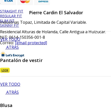
Jeans
STRAIGHT FIT
Pierre Cardin El Salvador
REGULAR FIT
SLIM FIT
Industrias Topaz, Limitada de Capital Variable.
SKINNY FIT
Residencial Alturas de Holanda, Calle Antigua a Huizucar.
NIT: 0614-150356-001-8
VER TODO
Correo:
[email protected]
ATRÁS
Pantalón de vestir
LOOK
VER TODO
ATRÁS
Blusa