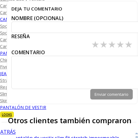
Camisa Diseño
DEJA TU COMENTARIO
Camisa Cuadro y Raya
NOMBRE (OPCIONAL)
CAMISA SPORT
Sport Lisas
Sport Diseño
RESEÑA
Camiseta Lisa
★
★
★
★
★
Camiseta Diseño
COMENTARIO
PANTALÓN CASUAL
Chino
Five Pocket
JEANS
Straight Fit
Regular Fit
Slim Fit
Enviar comentario
Skinny Fit
PANTALÓN DE VESTIR
LOOKS
Otros clientes también compraron
ATRÁS
A
d