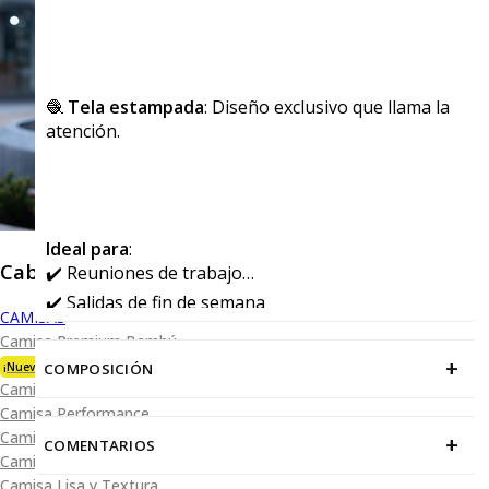
🧶
Tela estampada
: Diseño exclusivo que llama la
atención.
Ideal para
:
Caballero
✔️ Reuniones de trabajo
✔️ Salidas de fin de semana
CAMISAS
✔️ Cualquier ocasión que requiera un toque de
Camisa Premium Bambú
elegancia
+
COMPOSICIÓN
¡Nueva Colección!
Camisa Blanca
Camisa Performance
Camisa Piqué
+
COMENTARIOS
Camisa Oxford
Camisa Lisa y Textura