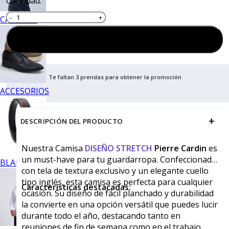
Cantidad:
CALZADO
Agregar al carrito
Te faltan 3 prendas para obtener la promoción
ACCESORIOS
+
DESCRIPCIÓN DEL PRODUCTO
Nuestra Camisa
DISEÑO STRETCH
Pierre Cardin
es
un must-have para tu guardarropa. Confeccionada
BLANCOS
con tela de textura exclusivo y un elegante cuello
tipo inglés, esta camisa es perfecta para cualquier
Características destacadas:
ocasión. Su diseño de fácil planchado y durabilidad
la convierte en una opción versátil que puedes lucir
durante todo el año, destacando tanto en
reuniones de fin de semana como en el trabajo.