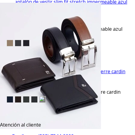
VISTA RAPIDA
Pantalón de vestir slim fit stretch impermeable azul
manhattan
$49.95
TU TERCERA PRENDA GRATIS
VISTA RAPIDA
Pantalón vestir slim fit advance beige pierre cardin
$45.50
TU TERCERA PRENDA GRATIS
Atención al cliente