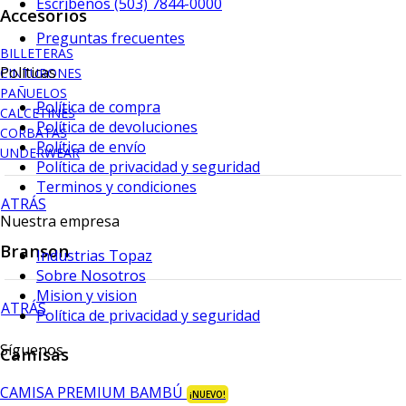
Escríbenos (503) 7844-0000
Accesorios
Preguntas frecuentes
BILLETERAS
Políticas
CINTURONES
PAÑUELOS
Política de compra
CALCETINES
Política de devoluciones
CORBATAS
Política de envío
UNDERWEAR
Política de privacidad y seguridad
Terminos y condiciones
ATRÁS
Nuestra empresa
Branson
Industrias Topaz
Sobre Nosotros
Mision y vision
ATRÁS
Política de privacidad y seguridad
Síguenos
Camisas
CAMISA PREMIUM BAMBÚ
¡NUEVO!