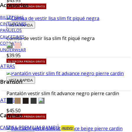
$43.95
Accesorios
TU TERCERA PRENDA GRATIS
BILLETERAS
CINTURONES
VISTA RAPIDA
PAÑUELOS
CALCETINES
Camisa de vestir lisa slim fit piqué negra
CORBATAS
UNDERWEAR
$39.95
TU TERCERA PRENDA GRATIS
ATRÁS
VISTA RAPIDA
Branson
Pantalón vestir slim fit advance negro pierre cardin
ATRÁS
$45.50
Camisas
TU TERCERA PRENDA GRATIS
CAMISA PREMIUM BAMBÚ
¡NUEVO!