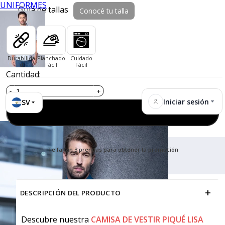
UNIFORMES
Guía de tallas
Conocé tu talla
Durabilida
Planchado
Cuidado
d
Fácil
Fácil
Cantidad:
Iniciar sesión
SV
Agregar al carrito
Te faltan 3 prendas para obtener la promoción
+
DESCRIPCIÓN DEL PRODUCTO
Descubre nuestra
CAMISA DE VESTIR PIQUÉ LISA