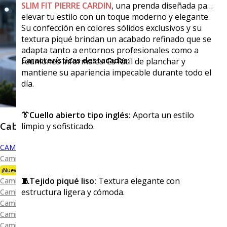
SLIM FIT PIERRE CARDIN
, una prenda diseñada para
elevar tu estilo con un toque moderno y elegante.
Su confección en colores sólidos exclusivos y su
textura piqué brindan un acabado refinado que se
adapta tanto a entornos profesionales como a
Características destacadas:
reuniones informales. Es fácil de planchar y
mantiene su apariencia impecable durante todo el
día.
👔Cuello abierto tipo inglés:
Aporta un estilo
Caballero
limpio y sofisticado.
CAMISAS
Camisa Premium Bambú
¡Nueva Colección!
🧵Tejido piqué liso:
Textura elegante con
Camisa Blanca
estructura ligera y cómoda.
Camisa Performance
Camisa Piqué
Camisa Oxford
Camisa Lisa y Textura