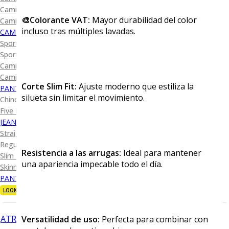
Camisa Diseño
🎨Colorante VAT:
Mayor durabilidad del color
Camisa Cuadro y Raya
incluso tras múltiples lavadas.
CAMISA SPORT
Sport Lisas
Sport Diseño
Camiseta Lisa
Camiseta Diseño
Corte Slim Fit:
Ajuste moderno que estiliza la
PANTALÓN CASUAL
silueta sin limitar el movimiento.
Chino
Five Pocket
JEANS
Straight Fit
Regular Fit
Resistencia a las arrugas:
Ideal para mantener
Slim Fit
una apariencia impecable todo el día.
Skinny Fit
PANTALÓN DE VESTIR
LOOKS
ATRÁS
Versatilidad de uso:
Perfecta para combinar con